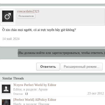
concacdaito2323
Пользователи
Ồ xin chào mọi người, có ai trực tuyến bây giờ không?
14 май 2024
(Вы должны войти или зарегистрироваться, чтобы ответить.)
Similar Threads
Услуги Perfect World by Editor
Editor
, в разделе:
Архив
23 окт 2012
Ответов:
13
[Perfect World] AIPolicy Editor
Hardx
, в разделе:
Продам