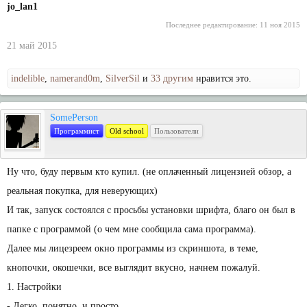
jo_lan1
Последнее редактирование:
11 ноя 2015
21 май 2015
indelible
,
namerand0m
,
SilverSil
и
33 другим
нравится это.
SomePerson
Программист
Old school
Пользователи
Ну что, буду первым кто купил. (не оплаченный лицензией обзор, а
реальная покупка, для неверующих)
И так, запуск состоялся с просьбы установки шрифта, благо он был в
папке с программой (о чем мне сообщила сама программа).
Далее мы лицезреем окно программы из скриншота, в теме,
кнопочки, окошечки, все выглядит вкусно, начнем пожалуй.
1. Настройки
- Легко, понятно, и просто