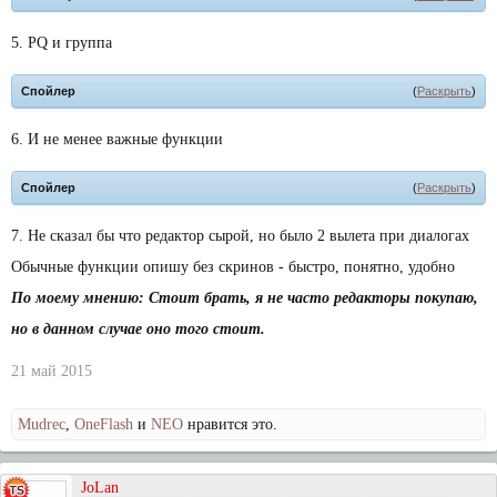
5. PQ и группа
Спойлер
(
Раскрыть
)
6. И не менее важные функции
Спойлер
(
Раскрыть
)
7. Не сказал бы что редактор сырой, но было 2 вылета при диалогах
Обычные функции опишу без скринов - быстро, понятно, удобно
По моему мнению: Стоит брать, я не часто редакторы покупаю,
но в данном случае оно того стоит.
21 май 2015
Мudreс
,
OneFlash
и
NEO
нравится это.
JoLan