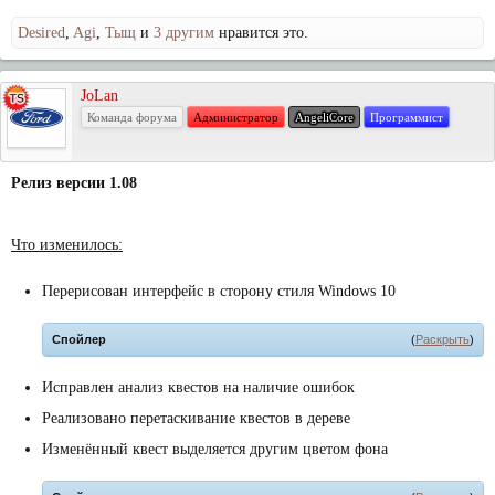
Desired
,
Agi
,
Тыщ
и
3 другим
нравится это.
JoLan
Команда форума
Администратор
AngeliCore
Программист
Релиз версии 1.08
Что изменилось:
Перерисован интерфейс в сторону стиля Windows 10
Спойлер
(
Раскрыть
)
Исправлен анализ квестов на наличие ошибок
Реализовано перетаскивание квестов в дереве
Изменённый квест выделяется другим цветом фона