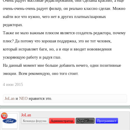
Очень радует массовые редактирования, они сделаны красиво, а еще
очень-очень-очень радует фильтр, он реально классно сделан. Можно
найти все что нужно, чего нет в других платных/шаровых
редакторах.
Также не мало важным плюсом является создатель редактора, почему
плюс? Да потому что хорошая поддержка, это не тот человек,
который исправляет баги, но, а и еще и вводит нововведения
ускоряющую работу и радуя глаз.
На данный момент мне больше добавить нечего, одни позитивные
эмоции. Всем рекомендую, оно того стоит.
4 июн 2015
JoLan
и
NEO
нравится это.
JoLan
Команда форума
Администратор
AngeliCore
Программист