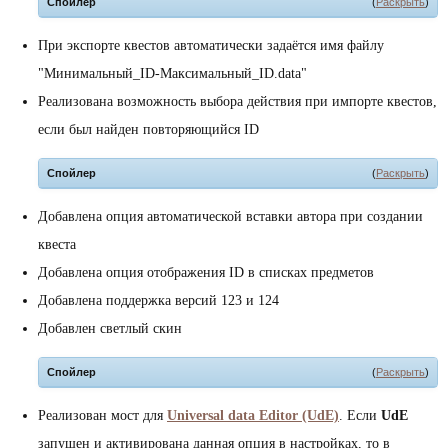
Спойлер
(
Раскрыть
)
При экспорте квестов автоматически задаётся имя файлу
"Минимальный_ID-Максимальный_ID.data"
Реализована возможность выбора действия при импорте квестов,
если был найден повторяющийся ID
Спойлер
(
Раскрыть
)
Добавлена опция автоматической вставки автора при создании
квеста
Добавлена опция отображения ID в списках предметов
Добавлена поддержка версий 123 и 124
Добавлен светлый скин
Спойлер
(
Раскрыть
)
Реализован мост для
Universal data Editor (UdE)
. Если
UdE
запущен и активирована данная опция в настройках, то в