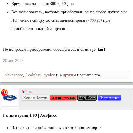
Временная лицензия 300 р. / 3 дня
Все пользователи, которые приобретали ранее любое другое моё
ПО, имеют скидку до специальной цены
(7000 р.)
при
приобретении одной лицензии.
По вопросам приобретения обращайтесь в скайп
jo_lan1
20 авг 2015
alexdnepro
,
LeoMessi
,
sysdev
и
4 другим
нравится это.
JoLan
Команда форума
Администратор
AngeliCore
Программист
Релиз версии 1.09 | Хотфикс
Исправлена ошибка замены квестов при импорте