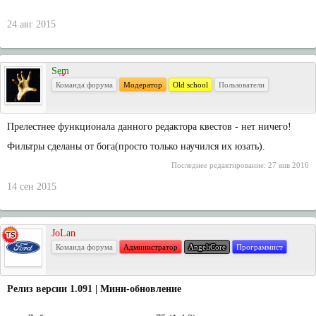
24 авг 2015
Sem
Команда форума
Модератор
Old school
Пользователи
Прелестнее функционала данного редактора квестов - нет ничего!
Фильтры сделаны от бога(просто только научился их юзать).
Последнее редактирование:
27 янв 2016
14 сен 2015
JoLan
Команда форума
Администратор
AngeliCore
Программист
Релиз версии 1.091 | Мини-обновление