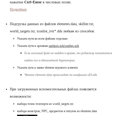
нажатии
Ctrl+Enter
в числовых полях.
Подробнее
Подгрузка данных из файлов elements.data, skillstr.txt,
world_targets.txt, iconlist_ivtr*.dds любым из способов:
Указать пути ко всем файлам отдельно
Указать пути к архивам
surfaces.pck/configs.pck
Если искомый файл не найден в архиве, то редактор попытается
найти его в одноимённой директории
Указать путь к папке element игрового клиента
Чтение elements.data происходит по конфигам sELedit
При загруженных вспомогательных файлах появляется
возможности:
выбора точек телепорта из world_targets.txt
выбора монстров, NPC, предметов и титулов из elements.data