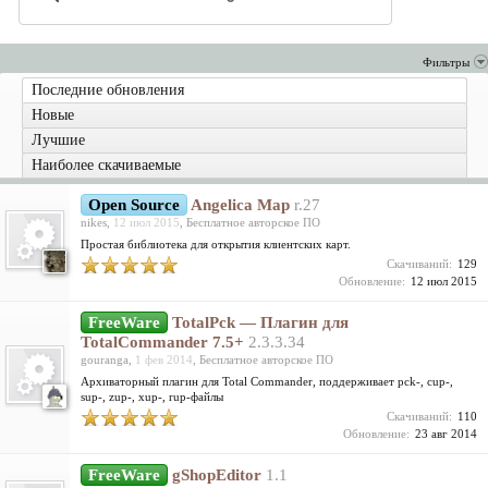
Фильтры
Последние обновления
Новые
Лучшие
Наиболее скачиваемые
Open Source
Angelica Map
r.27
nikes
,
12 июл 2015
,
Бесплатное авторское ПО
Простая библиотека для открытия клиентских карт.
Скачиваний:
129
Обновление:
12 июл 2015
FreeWare
TotalPck — Плагин для
TotalCommander 7.5+
2.3.3.34
gouranga
,
1 фев 2014
,
Бесплатное авторское ПО
Архиваторный плагин для Total Commander, поддерживает pck-, cup-,
sup-, zup-, xup-, rup-файлы
Скачиваний:
110
Обновление:
23 авг 2014
FreeWare
gShopEditor
1.1