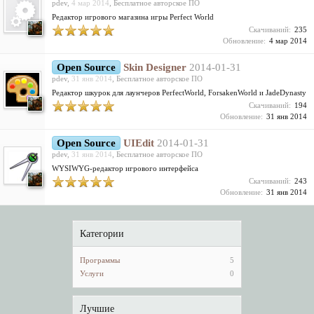
pdev
,
4 мар 2014
,
Бесплатное авторское ПО
Редактор игрового магазина игры Perfect World
Скачиваний:
235
Обновление:
4 мар 2014
Open Source
Skin Designer
2014-01-31
pdev
,
31 янв 2014
,
Бесплатное авторское ПО
Редактор шкурок для лаунчеров PerfectWorld, ForsakenWorld и JadeDynasty
Скачиваний:
194
Обновление:
31 янв 2014
Open Source
UIEdit
2014-01-31
pdev
,
31 янв 2014
,
Бесплатное авторское ПО
WYSIWYG-редактор игрового интерфейса
Скачиваний:
243
Обновление:
31 янв 2014
Категории
Программы
5
Услуги
0
Лучшие