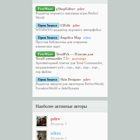
FreeWare
gShopEditor
pdev
Редактор игрового магазина игры Perfect
World
Open Source
UIEdit
pdev
WYSIWYG-редактор игрового интерфейса
Open Source
Angelica Map
nikes
Простая библиотека для открытия
клиентских карт.
FreeWare
TotalPck — Плагин для
TotalCommander 7.5+
gouranga
Архиваторный плагин для Total Commander,
поддерживает pck-, cup-, sup-, zup-, xup-,
rup-файлы
Open Source
Skin Designer
pdev
Редактор шкурок для лаунчеров PerfectWorld,
ForsakenWorld и JadeDynasty
Наиболее активные авторы
pdev
Ресурсы: 3
nikes
Ресурсы: 1