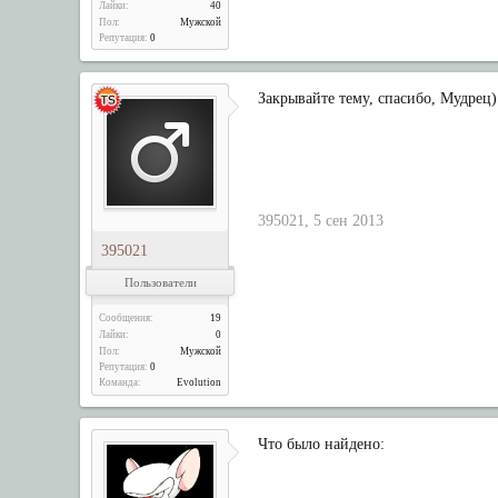
Лайки:
40
Пол:
Мужской
Репутация:
0
Закрывайте тему, спасибо, Мудрец)
395021
,
5 сен 2013
395021
Пользователи
Сообщения:
19
Лайки:
0
Пол:
Мужской
Репутация:
0
Команда:
Evolution
Что было найдено: