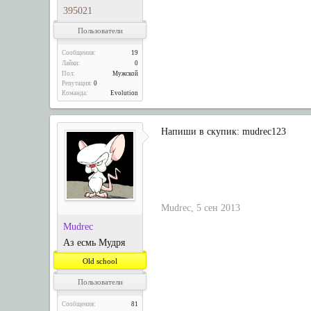
395021
Пользователи
Сообщения:
19
Лайки:
0
Пол:
Мужской
Репутация:
0
Команда:
Evolution
Напиши в скупик: mudrec123
Мudreс
,
5 сен 2013
Мudreс
Аз есмь Мудря
Old school
Пользователи
Сообщения:
81