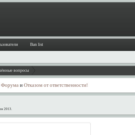
ьзователи
Ban list
ённые вопросы
 Форума
и
Отказом от ответственности!
сен 2013
.