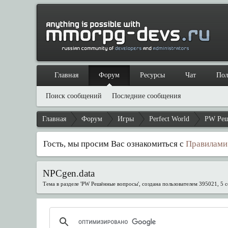
Главная
Форум
Ресурсы
Чат
Пол
Поиск сообщений
Последние сообщения
Главная
Форум
Игры
Perfect World
PW Реш
Гость, мы просим Вас ознакомиться с
Правилами
NPCgen.data
Тема в разделе '
PW Решённые вопросы
', создана пользователем
395021
,
5 