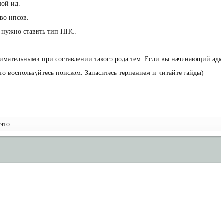
ой ид.
во нпсов.
, нужно ставить тип НПС.
нимательными при составлении такого рода тем. Если вы начинающий адм
осто воспользуйтесь поиском. Запаситесь терпением и читайте гайды)
это.