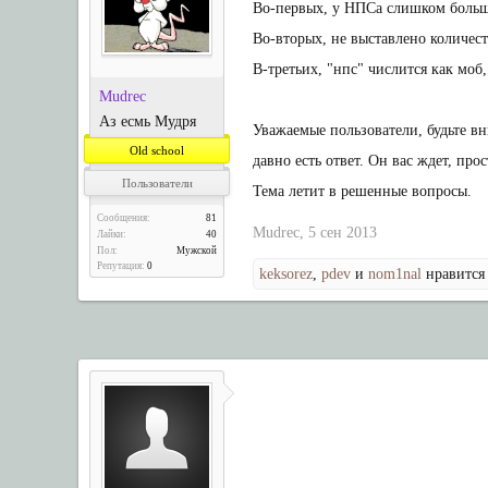
Во-первых, у НПСа слишком больш
Во-вторых, не выставлено количест
В-третьих, "нпс" числится как моб
Мudreс
Аз есмь Мудря
Уважаемые пользователи, будьте в
Old school
давно есть ответ. Он вас ждет, пр
Пользователи
Тема летит в решенные вопросы.
Сообщения:
81
Мudreс
,
5 сен 2013
Лайки:
40
Пол:
Мужской
Репутация:
0
keksorez
,
pdev
и
nom1nal
нравится 