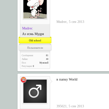
Мudreс
,
5 сен 2013
Мudreс
Аз есмь Мудря
Old school
Пользователи
Сообщения:
81
Лайки:
40
Пол:
Мужской
Репутация:
0
в папку World
395021
,
5 сен 2013