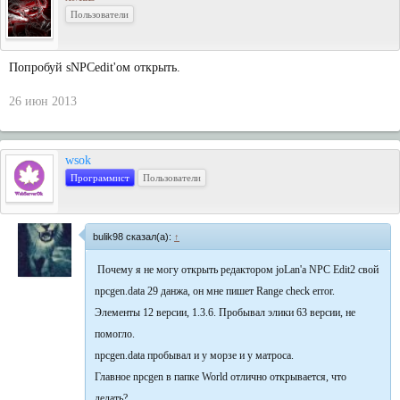
Пользователи
Попробуй sNPCedit'ом открыть.
26 июн 2013
wsok
Программист
Пользователи
bulik98 сказал(а):
↑
Почему я не могу открыть редактором joLan'a NPC Edit2 свой
npcgen.data 29 данжа, он мне пишет Range check error.
Элементы 12 версии, 1.3.6. Пробывал элики 63 версии, не
помогло.
npcgen.data пробывал и у морзе и у матроса.
Главное npcgen в папке World отлично открывается, что
делать?