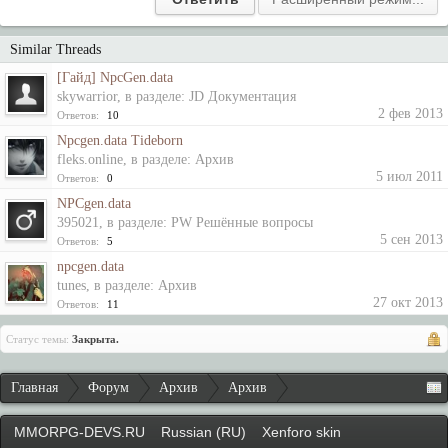
Similar Threads
[Гайд] NpcGen.data
skywarrior
, в разделе:
JD Документация
2 фев 2013
Ответов:
10
Npcgen.data Tideborn
fleks.online
, в разделе:
Архив
5 июл 2011
Ответов:
0
NPCgen.data
395021
, в разделе:
PW Решённые вопросы
5 сен 2013
Ответов:
5
npcgen.data
tunes
, в разделе:
Архив
27 окт 2013
Ответов:
11
Статус темы:
Закрыта.
Главная
Форум
Архив
Архив
MMORPG-DEVS.RU
Russian (RU)
Xenforo skin