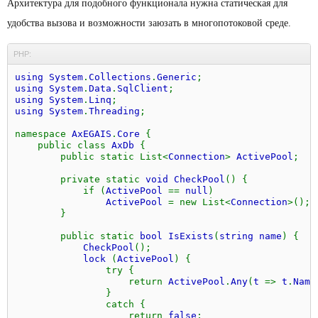
Архитектура для подобного функционала нужна статическая для
удобства вызова и возможности заюзать в многопотоковой среде.
PHP:
using System
.
Collections
.
Generic
;
using System
.
Data
.
SqlClient
;
using System
.
Linq
;
using System
.
Threading
;
namespace
AxEGAIS
.
Core
{
public class
AxDb
{
public static List<
Connection
>
ActivePool
;
private static
void CheckPool
() {
if (
ActivePool
==
null
)
ActivePool
= new List<
Connection
>();
}
public static
bool IsExists
(
string name
) {
CheckPool
();
lock
(
ActivePool
) {
try {
return
ActivePool
.
Any
(
t
=>
t
.
Nam
}
catch {
return
false
;