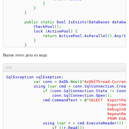
}
}
}
public static
bool IsExists
(
Databases databas
CheckPool
();
lock
(
ActivePool
) {
return
ActivePool
.
AsParallel
().
Any
(
t
}
}
public static
Connection Find
(
string name
) {
Вызов этого дела из кода:
CheckPool
();
lock
(
ActivePool
) {
PHP:
try {
return
ActivePool
.
FirstOrDefault
(
SqlException sqlExeption
;
}
var
conn
=
AxDb
.New($
"AxDb{Thread.Current
catch {
using
(var
cmd
=
conn
.
SqlConnection
.
Creat
return
null
;
if (
conn
.
SqlConnection
.
State
!=
Conne
}
conn
.
SqlConnection
.
Open
();
}
cmd
.
CommandText
= @
"SELECT ExportPath
}
ExportXmlTemplateRepository, Lifeti
DebugInOpCodes, DebugOutOpCodes, Rele
public static
Connection Find
(
Databases datab
RepeatReprocessingInMessages, RepeatRep
CheckPool
();
FROM EGAISParamet
lock
(
ActivePool
) {
using
(var
r
=
cmd
.
ExecuteReader
()) {
return
ActivePool
.
AsParallel
().
FirstO
if (!
r
.
Read
())
}