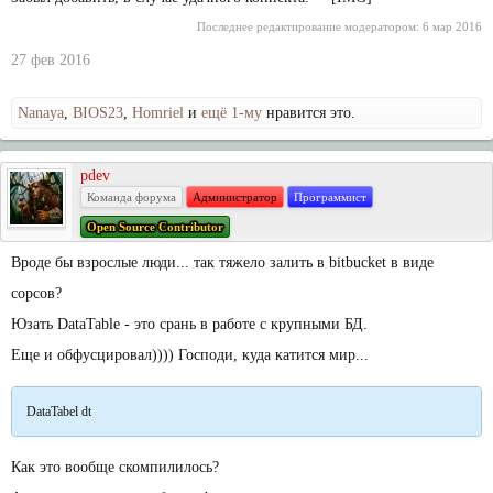
Последнее редактирование модератором:
6 мар 2016
27 фев 2016
Nanaya
,
BIOS23
,
Homriel
и
ещё 1-му
нравится это.
pdev
Команда форума
Администратор
Программист
Open Source Contributor
Вроде бы взрослые люди... так тяжело залить в bitbucket в виде
сорсов?
Юзать DataTable - это срань в работе с крупными БД.
Еще и обфусцировал)))) Господи, куда катится мир...
DataTabel dt
Как это вообще скомпилилось?