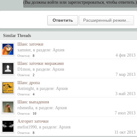
(Вы должны войти или зарегистрироваться, чтобы ответить.)
Similar Threads
Шанс заточки
xamster
, в разделе:
Архив
4 фев 2013
Ответов:
8
Шанс заточки миражами
D1mon
, в разделе:
Архив
7 мар 2013
Ответов:
2
Шанс дропа
Antinight
, в разделе:
Архив
3 май 2013
Ответов:
4
Шанс выпадения
rdsmedia
, в разделе:
Архив
7 июл 2013
Ответов:
10
Алгорит заточки
mefist1990
, в разделе:
Архив
11 окт 2013
Ответов:
8