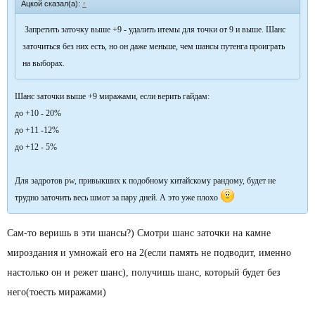
Ацкой сказал(а):
↑
Запретить заточку выше +9 - удалить итемы для точки от 9 и выше. Шанс
заточиться без них есть, но он даже меньше, чем шансы путенга проиграть
на выборах.
Шанс заточки выше +9 миражами, если верить гайдам:
до +10 - 20%
до +11 -12%
до +12 - 5%
Для задротов pw, привыкших к подобному китайскому рандому, будет не
трудно заточить весь шмот за пару дней. А это уже плохо
Сам-то веришь в эти шансы?) Смотри шанс заточки на камне
мироздания и умножай его на 2(если память не подводит, именно
настолько он и режет шанс), получишь шанс, который будет без
него(тоесть миражами)