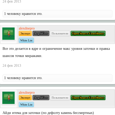
24 фев 2013
1 человеку нравится это.
alexdnepro
Эксперт
AngeliCore
Пользователи
Open Source Contributor
White List
Все это делается в ядре и ограничение макс уровня заточки и правка
шансов точки миражами.
24 фев 2013
1 человеку нравится это.
alexdnepro
Эксперт
AngeliCore
Пользователи
Open Source Contributor
White List
Айди итема для заточки (по дефолту камень бессмертных)