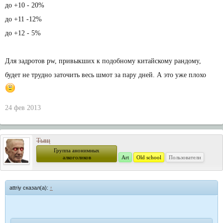
до +10 - 20%
до +11 -12%
до +12 - 5%
Для задротов pw, привыкших к подобному китайскому рандому,
будет не трудно заточить весь шмот за пару дней. А это уже плохо
24 фев 2013
Тыщ
Группа анонимных
алкоголиков
Art
Old school
Пользователи
attriy сказал(а):
↑