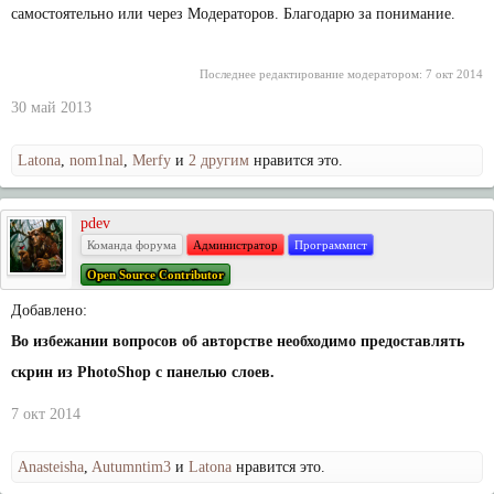
самостоятельно или через Модераторов. Благодарю за понимание.
Последнее редактирование модератором:
7 окт 2014
30 май 2013
Latona
,
nom1nal
,
Merfy
и
2 другим
нравится это.
pdev
Команда форума
Администратор
Программист
Open Source Contributor
Добавлено:
Во избежании вопросов об авторстве необходимо предоставлять
скрин из PhotoShop с панелью слоев.
7 окт 2014
Anasteisha
,
Autumntim3
и
Latona
нравится это.