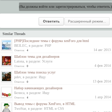
(Вы должны войти или зарегистрироваться, чтобы ответить.)
Similar Threads
[PHP]Последние темы с форума xenForo для html
BEILEC
, в разделе:
PHP
14 авг 2013
Ответов:
4
Шаблон темы для дизайнеров
Latona
, в разделе:
Услуги
4 фев 2014
Ответов:
0
Шаблон темы поиска услуг
pdev
, в разделе:
Ищу
13 фев 2014
Ответов:
0
Набор начинающих дизайнеров
Белиса
, в разделе:
Ищу
1 апр 2014
Ответов:
4
Вывод темы с форума XenForo, в HTML
TwoStar
, в разделе:
HTML и CSS