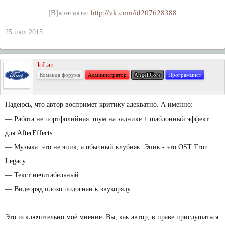
[В]контакте:
http://vk.com/id207628388
25 июл 2015
JoLan
Команда форума
Администратор
AngeliCore
Программист
Надеюсь, что автор воспримет критику адекватно. А именно:
— Работа не портфолийная: шум на заднике + шаблонный эффект
для AfterEffects
— Музыка: это не эпик, а обычный клубняк. Эпик - это OST Tron
Legacy
— Текст нечитабельный
— Видеоряд плохо подогнан к звукоряду
Это исключительно моё мнение. Вы, как автор, в праве прислушаться