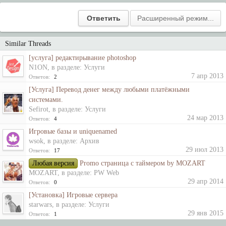
Similar Threads
[услуга] редактирывание photoshop
N1ON
, в разделе:
Услуги
7 апр 2013
Ответов:
2
[Услуга] Перевод денег между любыми платёжными
системами.
Sefirot
, в разделе:
Услуги
24 мар 2013
Ответов:
4
Игровые базы и uniquenamed
wsok
, в разделе:
Архив
29 июл 2013
Ответов:
17
Любая версия
Promo страница с таймером by MOZART
MOZART
, в разделе:
PW Web
29 апр 2014
Ответов:
0
[Установка] Игровые сервера
starwars
, в разделе:
Услуги
29 янв 2015
Ответов:
1