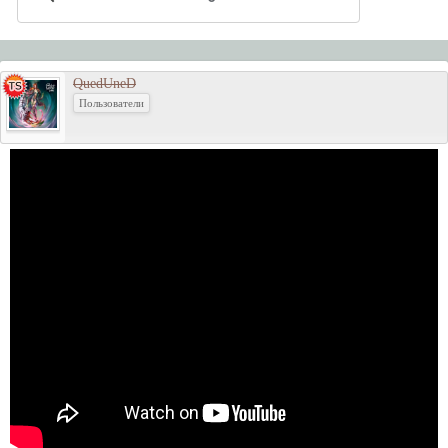
QuedUneD
Пользователи