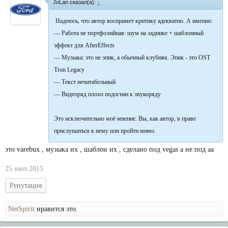
JoLan сказал(а):
↑
Надеюсь, что автор воспримет критику адекватно. А именно:
— Работа не портфолийная: шум на заднике + шаблонный
эффект для AfterEffects
— Музыка: это не эпик, а обычный клубняк. Эпик - это OST
Tron Legacy
— Текст нечитабельный
— Видеоряд плохо подогнан к звукоряду
Это исключительно моё мнение. Вы, как автор, в праве
прислушаться к нему или пройти мимо.
это varebux , музыка их , шаблон их , сделано под vegas а не под аа
25 июл 2015
Репутация
NetSpirit
нравится это.