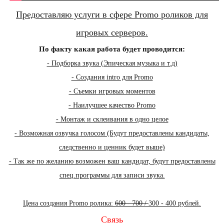
Предоставляю услуги в сфере Promo роликов для
игровых серверов.
По факту какая работа будет проводится:
- Подборка звука (Эпическая музыка и т.д)
- Создания intro для Promo
- Съемки игровых моментов
- Наилучшее качество Promo
- Монтаж и склеивания в одно целое
- Возможная озвучка голосом (Будут предоставлены кандидаты,
следственно и ценник будет выше)
- Так же по желанию возможен ваш кандидат, будут предоставлены
спец.программы для записи звука.
Цена создания Promo ролика:
600 - 700 /
300 - 400 рублей.
Связь