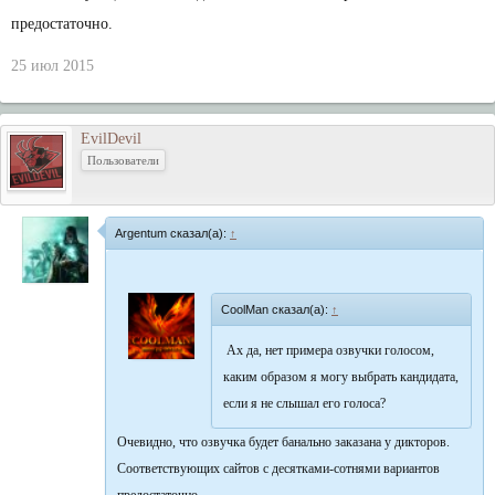
предостаточно.
25 июл 2015
EvilDevil
Пользователи
Argentum сказал(а):
↑
CoolMan сказал(а):
↑
Ах да, нет примера озвучки голосом,
каким образом я могу выбрать кандидата,
если я не слышал его голоса?
Очевидно, что озвучка будет банально заказана у дикторов.
Соответствующих сайтов с десятками-сотнями вариантов