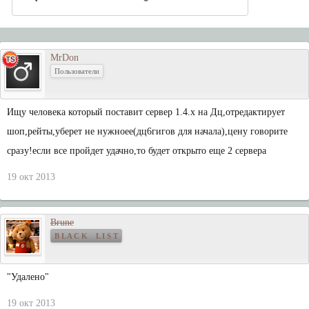
MrDon
Пользователи
Ищу человека который поставит сервер 1.4.x на Дц,отредактирует
шоп,рейты,уберет не нужноее(дц6гигов для начала),цену говорите
сразу!если все пройдет удачно,то будет открыто еще 2 сервера
19 окт 2013
Brune
B L A C K L I S T
"Удалено"
19 окт 2013