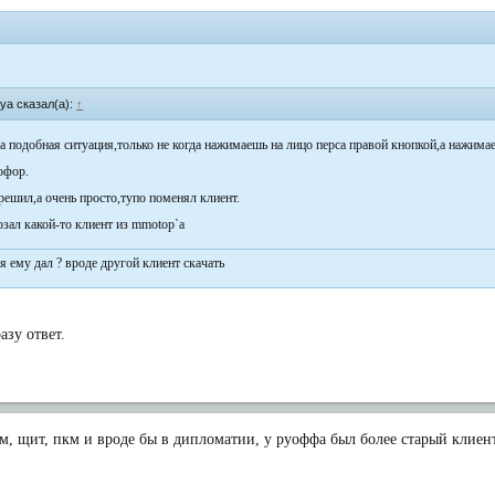
ya сказал(а):
↑
а подобная ситуация,только не когда нажимаешь на лицо перса правой кнопкой,а нажим
офор.
решил,а очень просто,тупо поменял клиент.
юзал какой-то клиент из mmotop`a
 я ему дал ? вроде другой клиент скачать
азу ответ.
, щит, пкм и вроде бы в дипломатии, у руоффа был более старый клиент