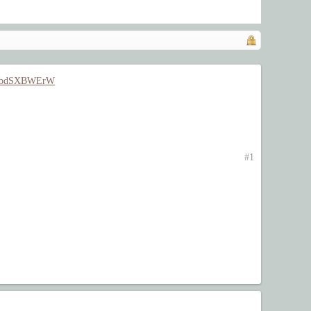
WD4bdSXBWErW
#1