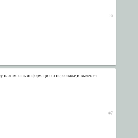
#6
еру нажимаешь информацию о персонаже,и вылетает
#7