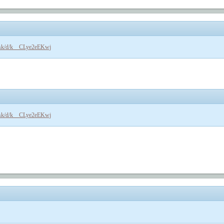
i.sk/d/k__CLye2eEKwj
i.sk/d/k__CLye2eEKwj