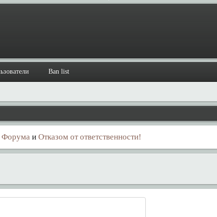
ьзователи
Ban list
 Форума
и
Отказом от ответственности!