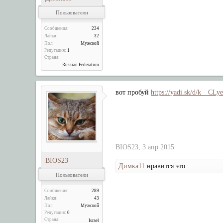
Пользователи
Сообщения:
234
Лайки:
32
Пол:
Мужской
Репутация:
1
Страна:
Russian Federation
вот пробуй
https://yadi.sk/d/k__CL
BIOS23
,
3 апр 2015
BIOS23
Димка11
нравится это.
Пользователи
Сообщения:
289
Лайки:
43
Пол:
Мужской
Репутация:
0
Страна:
Israel