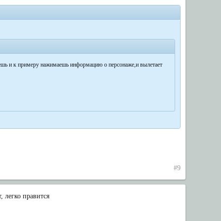
аешь и к примеру нажимаешь информацию о персонаже,и вылетает
#9
, легко правится