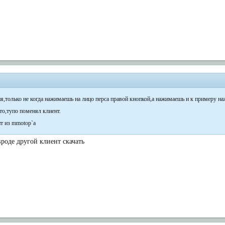
я,только не когда нажимаешь на лицо перса правой кнопкой,а нажимаешь и к примеру 
то,тупо поменял клиент.
нт из mmotop`a
 вроде другой клиент скачать