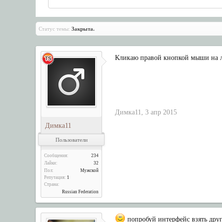
Статус темы:
Закрыта.
Кликаю правой кнопкой мыши на л
Димка11
,
3 апр 2015
Димка11
Пользователи
Сообщения:
234
Лайки:
32
Пол:
Мужской
Репутация:
1
Страна:
Russian Federation
попробуй интерфейс взять дру