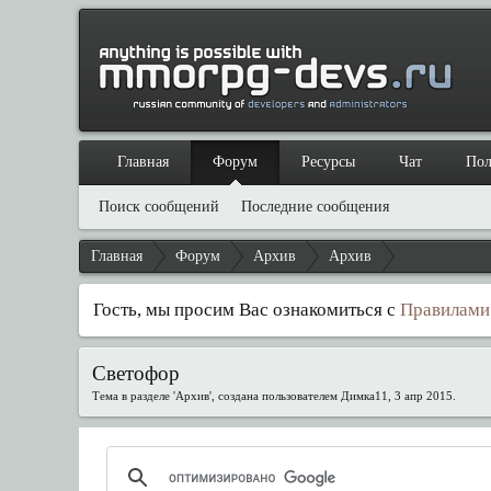
Главная
Форум
Ресурсы
Чат
Пол
Поиск сообщений
Последние сообщения
Главная
Форум
Архив
Архив
Гость, мы просим Вас ознакомиться с
Правилами
Светофор
Тема в разделе '
Архив
', создана пользователем
Димка11
,
3 апр 2015
.