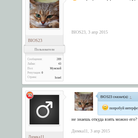
BIOS23
,
3 апр 2015
BIOS23
Пользователи
Сообщения:
289
Лайки:
43
Пол:
Мужской
Репутация:
0
Страна:
Israel
BIOS23 сказал(а):
↑
попробуй интерфей
не знаешь откуда взять можно его?
Димка11
,
3 апр 2015
Димка11