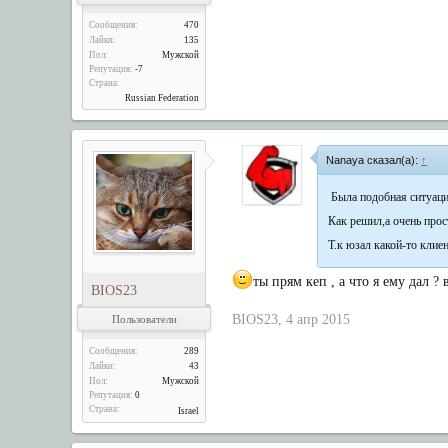
Сообщения:
470
Лайки:
135
Пол:
Мужской
Репутация:
-7
Страна:
Russian Federation
Nanaya сказал(а):
↑
Была подобная ситуаци
Как решил,а очень прос
Т.к юзал какой-то клие
ты прям кеп , а что я ему дал ?
BIOS23
BIOS23
,
4 апр 2015
Пользователи
Сообщения:
289
Лайки:
43
Пол:
Мужской
Репутация:
0
Страна:
Israel