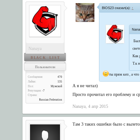
BIOS23 сказал(а):
↑
Nana
Был
Nanaya
свет
Как 
B L A C K L I S T
Т.к 
Пользователи
ты прям кеп , а что
Сообщения:
470
Лайки:
135
А я не читал)
Пол:
Мужской
Репутация:
-7
Просто прочитал его проблему и ср
Страна:
Russian Federation
Nanaya
,
4 апр 2015
Там 3 таких ошибки было с вылетом