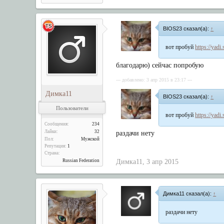
BIOS23 сказал(а):
↑
вот пробуй
https://yad
благодарю) сейчас попробую
--- добавлено: 3 апр 2015 в 23:17 ---
Димка11
BIOS23 сказал(а):
↑
Пользователи
вот пробуй
https://yad
Сообщения:
234
Лайки:
32
раздачи нету
Пол:
Мужской
Репутация:
1
Страна:
Russian Federation
Димка11
,
3 апр 2015
Димка11 сказал(а):
↑
раздачи нету