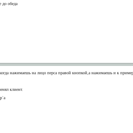
е до обеда
е когда нажимаешь на лицо перса правой кнопкой,а нажимаешь и к прим
енял клиент.
p`a