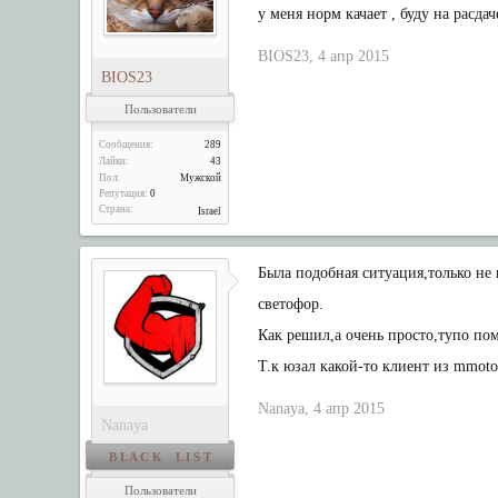
у меня норм качает , буду на расдач
BIOS23
,
4 апр 2015
BIOS23
Пользователи
Сообщения:
289
Лайки:
43
Пол:
Мужской
Репутация:
0
Страна:
Israel
Была подобная ситуация,только н
светофор.
Как решил,а очень просто,тупо пом
Т.к юзал какой-то клиент из mmoto
Nanaya
,
4 апр 2015
Nanaya
B L A C K L I S T
Пользователи