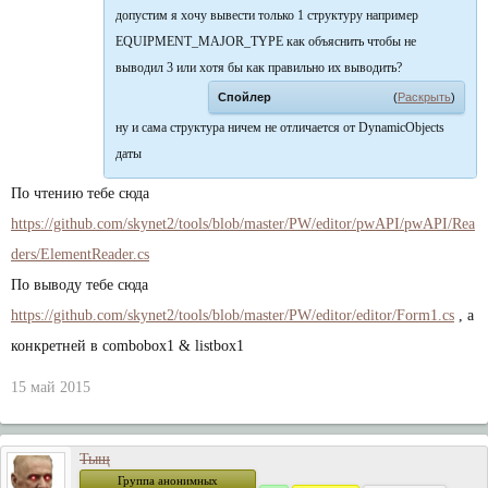
допустим я хочу вывести только 1 структуру например
EQUIPMENT_MAJOR_TYPE как объяснить чтобы не
выводил 3 или хотя бы как правильно их выводить?
Спойлер
(
Раскрыть
)
ну и сама структура ничем не отличается от DynamicObjects
даты
По чтению тебе сюда
https://github.com/skynet2/tools/blob/master/PW/editor/pwAPI/pwAPI/Rea
ders/ElementReader.cs
По выводу тебе сюда
https://github.com/skynet2/tools/blob/master/PW/editor/editor/Form1.cs
, а
конкретней в combobox1 & listbox1
15 май 2015
Тыщ
Группа анонимных