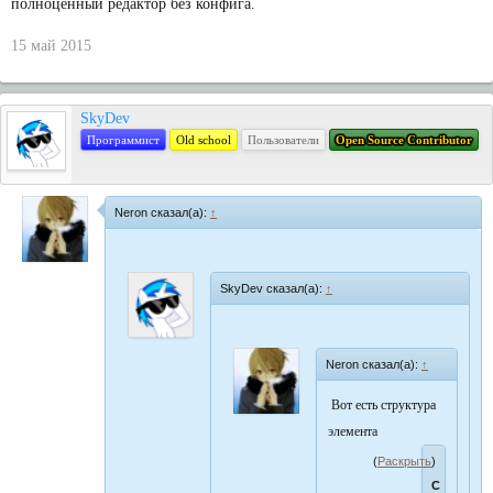
полноценный редактор без конфига.
15 май 2015
SkyDev
Программист
Old school
Пользователи
Open Source Contributor
Neron сказал(а):
↑
SkyDev сказал(а):
↑
Neron сказал(а):
↑
Вот есть структура
элемента
(
Раскрыть
)
С