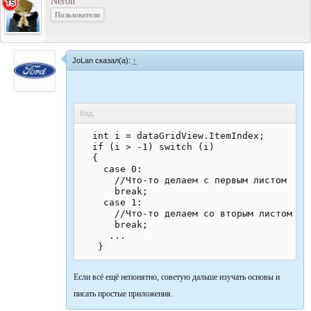
Neron
Пользователи
JoLan сказал(а):
↑
Код:
  int i = dataGridView.ItemIndex;

  if (i > -1) switch (i)

  {

    case 0:

      //Что-то делаем с первым листом

      break;

    case 1:

      //Что-то делаем со вторым листом

      break;

     ...

Если всё ещё непонятно, советую дальше изучать основы и
писать простые приложения.