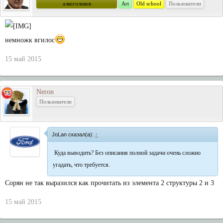
алкоголиков
Art
Old school
Пользователи
немножк вгилос
15 май 2015
Neron
Пользователи
JoLan сказал(а):
↑
Куда выводить? Без описания полной задачи очень сложно
угадать, что требуется.
Сорян не так выразился как прочитать из элемента 2 структуры 2 и 3
15 май 2015