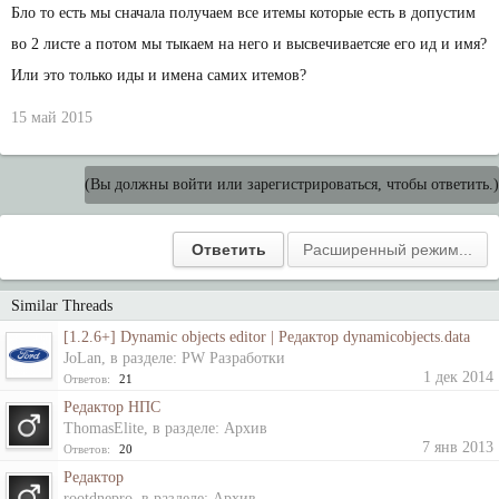
Бло то есть мы сначала получаем все итемы которые есть в допустим
во 2 листе а потом мы тыкаем на него и высвечиваетсяе его ид и имя?
Или это только иды и имена самих итемов?
15 май 2015
(Вы должны войти или зарегистрироваться, чтобы ответить.)
Similar Threads
[1.2.6+] Dynamic objects editor | Редактор dynamicobjects.data
JoLan
, в разделе:
PW Разработки
1 дек 2014
Ответов:
21
Редактор НПС
ThomasElite
, в разделе:
Архив
7 янв 2013
Ответов:
20
Редактор
rootdnepro
, в разделе:
Архив