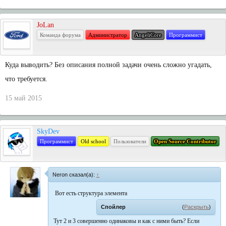
JoLan
Команда форума
Администратор
AngeliCore
Программист
Куда выводить? Без описания полной задачи очень сложно угадать,
что требуется.
15 май 2015
SkyDev
Программист
Old school
Пользователи
Open Source Contributor
Neron сказал(а):
↑
Вот есть структура элемента
Спойлер
(
Раскрыть
)
Тут 2 и 3 совершенно одинаковы и как с ними быть? Если