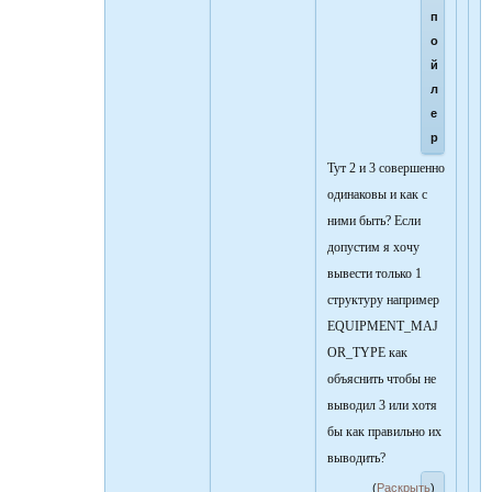
п
о
й
л
е
р
Тут 2 и 3 совершенно
одинаковы и как с
ними быть? Если
допустим я хочу
вывести только 1
структуру например
EQUIPMENT_MAJ
OR_TYPE как
объяснить чтобы не
выводил 3 или хотя
бы как правильно их
выводить?
(
Раскрыть
)