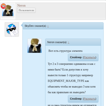
Neron
Пользователи
SkyDev сказал(а):
↑
Neron сказал(а):
↑
Вот есть структура элемента
Спойлер
(
Раскрыть
)
Тут 2 и 3 совершенно одинаковы и как с
ними быть? Если допустим я хочу
вывести только 1 структуру например
EQUIPMENT_MAJOR_TYPE как
объяснить чтобы не выводил 3 или хотя
бы как правильно их выводить?
Спойлер
(
Раскрыть
)
ну и сама структура ничем не отличается