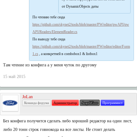
от DynamicObjects даты
По чтению тебе сюда
https://github.com/skynet2/tools/blob/master/PW/editor/pwAPI/pw
API/Readers/ElementReader.cs
По выводу тебе сюда
https://github.com/skynet2/tools/blob/master/PW/editor/editor/Form
1.cs
, а конкретней в combobox1 & listbox1
Там чтение из конфига а у меня чуток по другому
15 май 2015
JoLan
Команда форума
Администратор
AngeliCore
Программист
Без конфига получится сделать либо хороший редактор на один лист,
либо 20 тонн строк говнокода на все листы. Не стоит делать