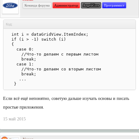
Команда форума
Администратор
AngeliCore
Программист
Код:
  int i = dataGridView.ItemIndex;

  if (i > -1) switch (i)

  {

    case 0:

      //Что-то делаем с первым листом

      break;

    case 1:

      //Что-то делаем со вторым листом

      break;

     ...

Если всё ещё непонятно, советую дальше изучать основы и писать
простые приложения.
15 май 2015