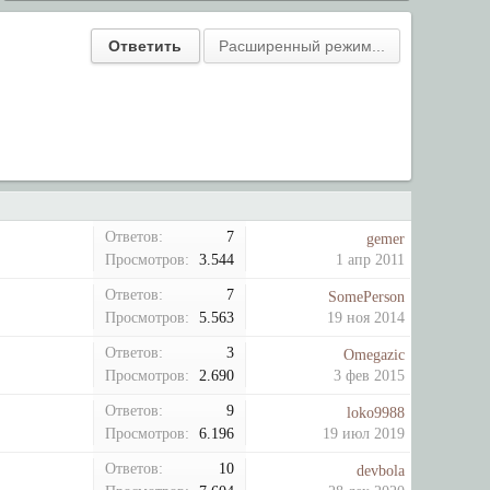
Ответов:
7
gemer
Просмотров:
3.544
1 апр 2011
Ответов:
7
SomePerson
Просмотров:
5.563
19 ноя 2014
Ответов:
3
Omegazic
Просмотров:
2.690
3 фев 2015
Ответов:
9
loko9988
Просмотров:
6.196
19 июл 2019
Ответов:
10
devbola