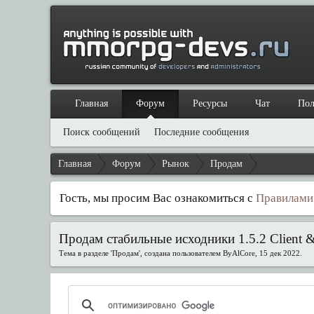
Главная
Форум
Ресурсы
Чат
Пол
Поиск сообщений
Последние сообщения
Главная
Форум
Рынок
Продам
Гость, мы просим Вас ознакомиться с
Правилами
Продам стабильные исходники 1.5.2 Client & S
Тема в разделе '
Продам
', создана пользователем
ByAlCore
,
15 дек 2022
.