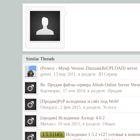
Similar Threads
(Релиз) - Mysql-Version Zhuxian(ReUPLOAD) server
gemer
,
13 мар 2011
, в разделе:
JD Сервер
Re: Продам файлы сервера Allods Online Server Versi
Карлмаркс
,
17 ноя 2014
, в разделе:
Продам
[Продам]PvP исходники и сайт под WoW
Omegazic
,
2 фев 2015
, в разделе:
Услуги
[продам] Исходники Аллодс 4.0.2
Михаил
,
10 ноя 2015
, в разделе:
Общее
1.5.3 (145)
Исходники 1.5.2 v127 готовые к компил