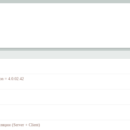
on = 4.0.02.42
яции (Server + Client)