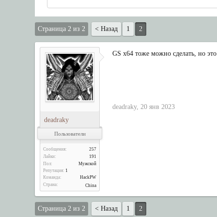
Страница 2 из 2
< Назад
1
2
GS x64 тоже можно сделать, но эт
deadraky
,
20 янв 2023
deadraky
Пользователи
Сообщения:
257
Лайки:
191
Пол:
Мужской
Репутация:
1
Команда:
HackPW
Страна:
China
Страница 2 из 2
< Назад
1
2