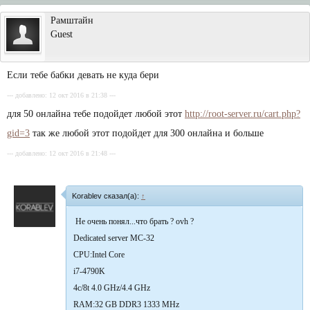
Рамштайн
Guest
Если тебе бабки девать не куда бери
--- добавлено: 12 окт 2016 в 21:38 ---
для 50 онлайна тебе подойдет любой этот
http://root-server.ru/cart.php?
gid=3
так же любой этот подойдет для 300 онлайна и больше
--- добавлено: 12 окт 2016 в 21:48 ---
Korablev сказал(а):
↑
Не очень понял...что брать ? ovh ?
Dedicated server MC-32
CPU:Intel Core
i7-4790K
4c/8t 4.0 GHz/4.4 GHz
RAM:32 GB DDR3 1333 MHz