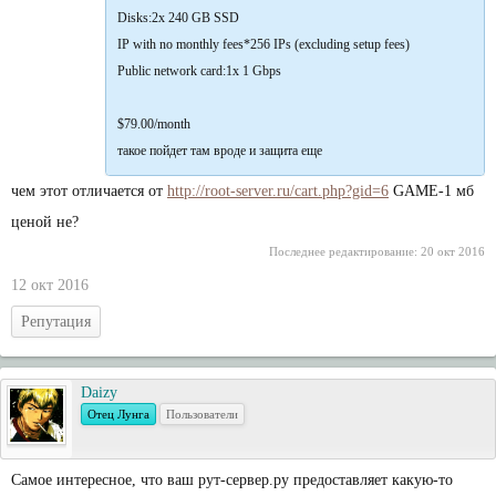
Disks:2x 240 GB SSD
IP with no monthly fees*256 IPs (excluding setup fees)
Public network card:1x 1 Gbps
$79.00/month
такое пойдет там вроде и защита еще
чем этот отличается от
http://root-server.ru/cart.php?gid=6
GAME-1 мб
ценой не?
Последнее редактирование:
20 окт 2016
12 окт 2016
Репутация
Daizy
Отец Лунга
Пользователи
Самое интересное, что ваш рут-сервер.ру предоставляет какую-то