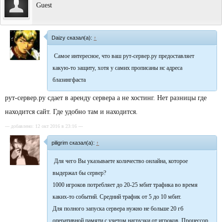
Guest
Daizy сказал(а):
↑
Самое интересное, что ваш рут-сервер.ру предоставляет
какую-то защиту, хотя у самих прописаны нс адреса
блазингфаста
рут-сервер.ру сдает в аренду сервера а не хостинг. Нет разницы где
находится сайт. Где удобно там и находится.
--- добавлено: 12 окт 2016 в 23:16 ---
piligrim сказал(а):
↑
Для чего Вы указываете количество онлайна, которое
выдержал бы сервер?
1000 игроков потребляет до 20-25 мбит трафика во время
каких-то событий. Средний трафик от 5 до 10 мбит.
Для полного запуска сервера нужно не больше 20 гб
оперативной памяти с учетом нагрузки от игроков. Процессор