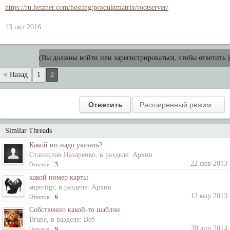
https://ru.hetzner.com/hosting/produktmatrix/rootserver/
13 окт 2016
(Вы должны войти или зарегистрироваться, чтобы ответить.)
< Назад
1
2
Similar Threads
Какой ип надо указать?
Станислав Назаренко
, в разделе:
Архив
22 фев 2013
Ответов:
3
какой номер карты
supertigr
, в разделе:
Архив
12 мар 2013
Ответов:
6
Собственно какой-то шаблон
Brune
, в разделе:
Веб
30 апр 2014
Ответов:
9