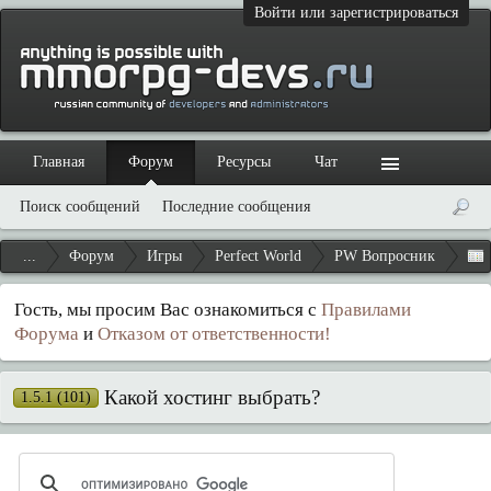
Войти или зарегистрироваться
Главная
Форум
Ресурсы
Чат
Поиск сообщений
Последние сообщения
...
Форум
Игры
Perfect World
PW Вопросник
Гость, мы просим Вас ознакомиться с
Правилами
Форума
и
Отказом от ответственности!
Какой хостинг выбрать?
1.5.1 (101)