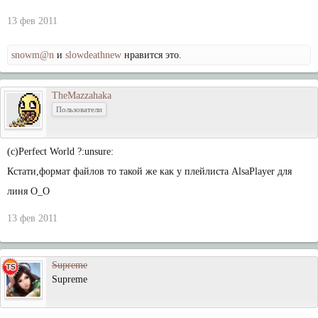
13 фев 2011
snowm@n
и
slowdeathnew
нравится это.
TheMazzahaka
Пользователи
(c)Perfect World ?:unsure:
Кстати,формат файлов то такой же как у плейлиста AlsaPlayer для
линя О_О
13 фев 2011
Supreme
Supreme