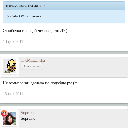
TheMazzahaka сказал(а):
↑
(c)Perfect World ?:unsure:
Ошибочка молодой человек, это JD (:
13 фев 2011
TheMazzahaka
Пользователи
Ну всмысле жи сделано по подобию pw (=
13 фев 2011
Supreme
Supreme