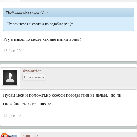
TheMazzahaka сказал(а):
↑
Ну всмысле жи сделано по подобию pw (=
Угу,в каком то месте как две капли воды (:
13 фев 2011
skywarrior
Пользователи
Нубам мож и поможет,но особой погоды гайд не делает...по пв
спокойно ставится :unsure:
13 фев 2011
Supreme