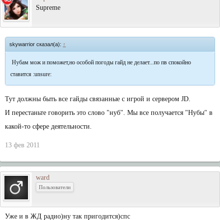
Supreme
skywarrior сказал(а):
↑
Нубам мож и поможет,но особой погоды гайд не делает...по пв спокойно
ставится :unsure:
Тут должны быть все гайды связанные с игрой и сервером JD.
И перестаньте говорить это слово "нуб". Мы все получается "Нубы" в
какой-то сфере деятельности.
13 фев 2011
ward
Пользователи
Уже и в ЖД радио)ну так пригодится)спс