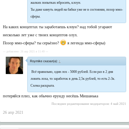
жалких попытках вбросить, клоун.
Ты даже кинуть людей на бабки уже не в состоянии, позор ммо-
сферы.
На каких концептах ты заработаешь клоун? над тобой угарают
несколько лет уже с твоих концептов олух.
Позор ммо-сферы? ты серьёзно?
я легенда ммо-сферы)
--- добавлено: 26 апр 2021 в 11:49 ---
Roymike сказал(а):
↑
Всё правильно, один лох - 5000 рублей. Если раз в 2 дня
ловить лоха, то заработок в день 2,5к рублей, то есть 2-3к.
Схема раскрыта.
потеряйся плиз, как обычно ерунду несёшь Мишанька
Последнее редактирование модератором:
4 май 2021
26 апр 2021