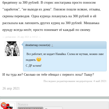
бредятину за 300 рублей. В сторис инстаграма просто поносом
"заработок", "не выходя из дома". Гивэвэи пошли всякие, отзывы,
скрины переводов. Одна курица лоханулась на 300 рублей и ей
рассказала как лапошить других куриц на 300 рублей. Мишанька
ерунду всегда несёт, просто понимает её каждый по своему.
--- добавлено: 26 апр 2021 в 14:12 ---
deadamag сказал(а):
↑
Все работает, не кидает Нанайка. Схема не мутная, можно лаве
поднять
С ДР кстати!
И ты туда же? Сколько он тебе обещал с первого лоха? Тыщу?
Последнее редактирование модератором:
4 май 2021
26 апр 2021
Nanaya