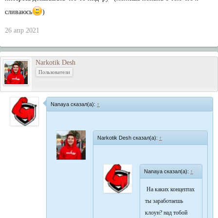
сливаюсь
)
26 апр 2021
Narkotik Desh
Пользователи
Nanaya сказал(а):
↑
Narkotik Desh сказал(а):
↑
Nanaya сказал(а):
↑
На каких концептах
ты заработаешь
клоун? над тобой