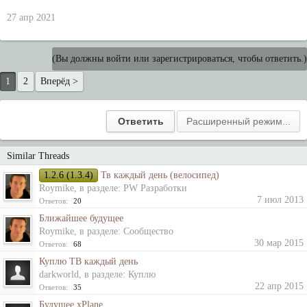
27 апр 2021
(Вы должны войти или зарегистрироваться, чтобы ответить.)
1
2
Вперёд >
Similar Threads
1.2.6 (1.3.4)
Тв каждый день (велосипед)
Roymike
, в разделе:
PW Разработки
7 июл 2013
Ответов:
20
Ближайшее будущее
Roymike
, в разделе:
Сообщество
30 мар 2015
Ответов:
68
Куплю ТВ каждый день
darkworld
, в разделе:
Куплю
22 апр 2015
Ответов:
35
Будущее xPlane