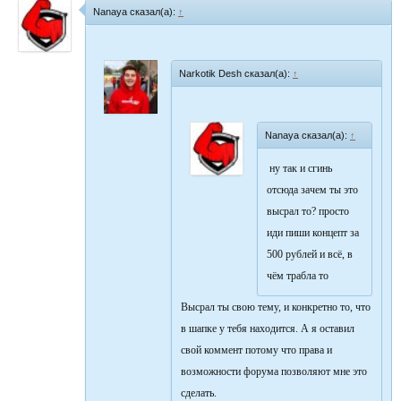
Nanaya сказал(а):
↑
Narkotik Desh сказал(а):
↑
Nanaya сказал(а):
↑
ну так и сгинь
отсюда зачем ты это
высрал то? просто
иди пиши концепт за
500 рублей и всё, в
чём трабла то
Высрал ты свою тему, и конкретно то, что
в шапке у тебя находится. А я оставил
свой коммент потому что права и
возможности форума позволяют мне это
сделать.