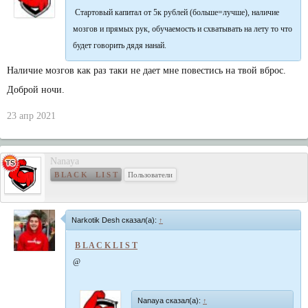
Стартовый капитал от 5к рублей (больше=лучше), наличие
мозгов и прямых рук, обучаемость и схватывать на лету то что
будет говорить дядя нанай.
Наличие мозгов как раз таки не дает мне повестись на твой вброс.
Доброй ночи.
23 апр 2021
Nanaya
B L A C K L I S T
Пользователи
Narkotik Desh сказал(а):
↑
B L A C K L I S T
@
Nanaya сказал(а):
↑