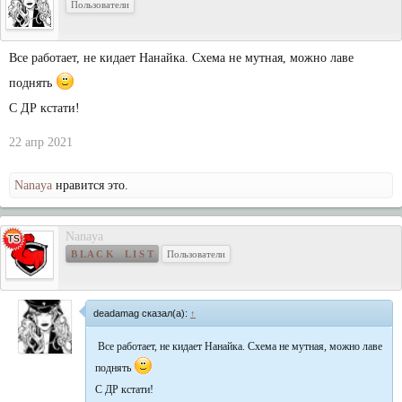
Пользователи
Все работает, не кидает Нанайка. Схема не мутная, можно лаве
поднять
С ДР кстати!
22 апр 2021
Nanaya
нравится это.
Nanaya
B L A C K L I S T
Пользователи
deadamag сказал(а):
↑
Все работает, не кидает Нанайка. Схема не мутная, можно лаве
поднять
С ДР кстати!