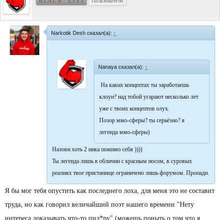
B L A C K L I S T
Пользователи
Narkotik Desh сказал(а):
↑
Nanaya сказал(а):
↑
На каких концептах ты заработаешь
клоун? над тобой угарают несколько лет
уже с твоих концептов олух.
Позор ммо-сферы? ты серьёзно? я
легенда ммо-сферы)
Назови хоть 2 ника помимо себя ))))
Ты легенда лишь в обличии с красным носом, в суровых
реалиях твое пристанище ограничено лишь форумом. Пропади.
Я бы мог тебя опустить как последнего лоха, для меня это не составит
труда, но как говорил величайший поэт нашего времени "Нету
интереса доказывать что-то пид*ру" (можешь поныть о том что я