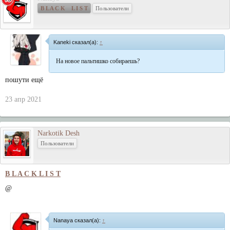
B L A C K L I S T
Пользователи
Kaneki сказал(а):
↑
На новое пальтишко собираешь?
пошути ещё
23 апр 2021
Narkotik Desh
Пользователи
B L A C K L I S T
@
Nanaya сказал(а):
↑