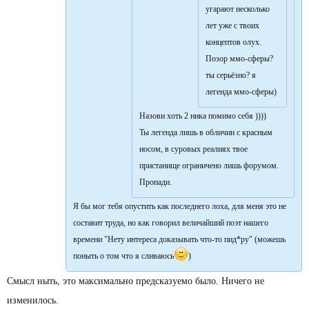
угарают несколько
лет уже с твоих
концептов олух.
Позор ммо-сферы?
ты серьёзно? я
легенда ммо-сферы)
Назови хоть 2 ника помимо себя ))))
Ты легенда лишь в обличии с красным
носом, в суровых реалиях твое
пристанище ограничено лишь форумом.
Пропади.
Я бы мог тебя опустить как последнего лоха, для меня это не
составит труда, но как говорил величайший поэт нашего
времени "Нету интереса доказывать что-то пид*ру" (можешь
поныть о том что я сливаюсь
)
Смысл ныть, это максимально предсказуемо было. Ничего не
изменилось.