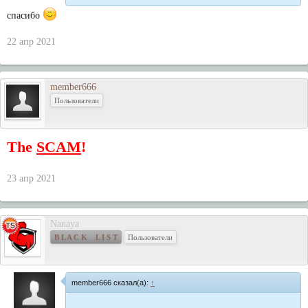
спасибо
22 апр 2021
member666
Пользователи
The
SCAM
!
23 апр 2021
Nanaya
B L A C K L I S T
Пользователи
member666 сказал(а):
↑