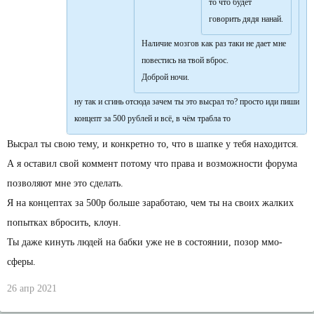
то что будет
говорить дядя нанай.
Наличие мозгов как раз таки не дает мне
повестись на твой вброс.
Доброй ночи.
ну так и сгинь отсюда зачем ты это высрал то? просто иди пиши
концепт за 500 рублей и всё, в чём трабла то
Высрал ты свою тему, и конкретно то, что в шапке у тебя находится.
А я оставил свой коммент потому что права и возможности форума
позволяют мне это сделать.
Я на концептах за 500р больше заработаю, чем ты на своих жалких
попытках вбросить, клоун.
Ты даже кинуть людей на бабки уже не в состоянии, позор ммо-
сферы.
26 апр 2021