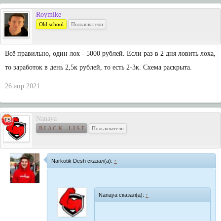
Roymike
Old school
Пользователи
Всё правильно, один лох - 5000 рублей. Если раз в 2 дня ловить лоха,
то заработок в день 2,5к рублей, то есть 2-3к. Схема раскрыта.
26 апр 2021
Nanaya
B L A C K L I S T
Пользователи
Narkotik Desh сказал(а):
↑
Nanaya сказал(а):
↑