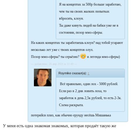
Я на концептах за 500р больше заработаю,
чем ты на своих жалких попытках
вбросить, клоун.
Ты даже кинуть людей на бабки уже не в
состоянии, позор ммо-сферы.
На каких концептах ты заработаешь клоун? над тобой угарают
несколько лет уже с твоих концептов олух.
Позор ммо-сферы? ты серьёзно?
я легенда ммо-сферы)
--- добавлено: 26 апр 2021 в 11:49 ---
Roymike сказал(а):
↑
Всё правильно, один лох - 5000 рублей.
Если раз в 2 дня ловить лоха, то
заработок в день 2,5к рублей, то есть 2-3к.
Схема раскрыта.
потеряйся плиз, как обычно ерунду несёшь Мишанька
У меня есть одна знакомая знакомых, которая продаёт такую же