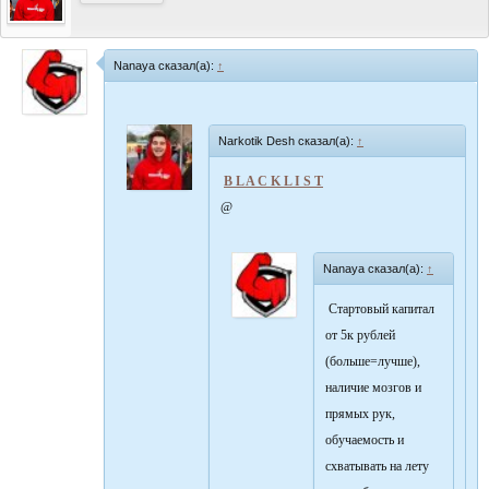
Nanaya сказал(а):
↑
Narkotik Desh сказал(а):
↑
B L A C K L I S T
@
Nanaya сказал(а):
↑
Стартовый капитал
от 5к рублей
(больше=лучше),
наличие мозгов и
прямых рук,
обучаемость и
схватывать на лету