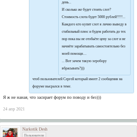
день...
И сколько же будет стоить слот?
Стоимость слота будет 5000 рублей!!!!!...
Каждого кто купит слот я лично выведу в
стабильный плюс и будем работать до тех
пор пока вы не отобьёте цену за слот и не
начнёте зарабатывать самостоятельно без
моей помощи....
... Вот зачем такую херобору
вбрасывать?)))
чтоб пользователей Сергей который имеет 2 сообщения на
форуме высрался в теме.
Я ж не наная, что засирает форум по поводу и без)))
24 апр 2021
Narkotik Desh
Пользователи