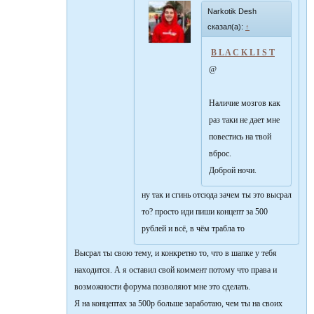
Narkotik Desh
сказал(а):
↑
B L A C K L I S T
@
Наличие мозгов как
раз таки не дает мне
повестись на твой
вброс.
Доброй ночи.
ну так и сгинь отсюда зачем ты это высрал
то? просто иди пиши концепт за 500
рублей и всё, в чём трабла то
Высрал ты свою тему, и конкретно то, что в шапке у тебя
находится. А я оставил свой коммент потому что права и
возможности форума позволяют мне это сделать.
Я на концептах за 500р больше заработаю, чем ты на своих