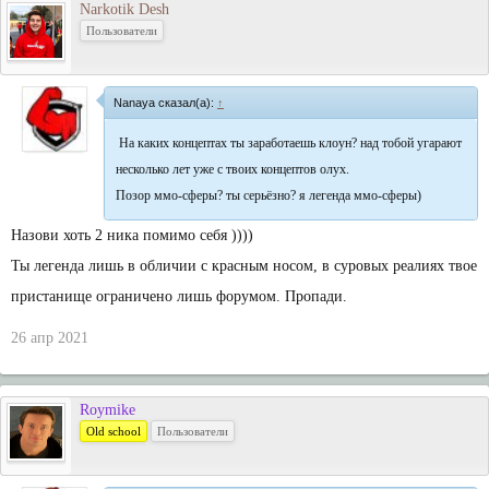
Narkotik Desh
Пользователи
Nanaya сказал(а):
↑
На каких концептах ты заработаешь клоун? над тобой угарают
несколько лет уже с твоих концептов олух.
Позор ммо-сферы? ты серьёзно? я легенда ммо-сферы)
Назови хоть 2 ника помимо себя ))))
Ты легенда лишь в обличии с красным носом, в суровых реалиях твое
пристанище ограничено лишь форумом. Пропади.
26 апр 2021
Roymike
Old school
Пользователи