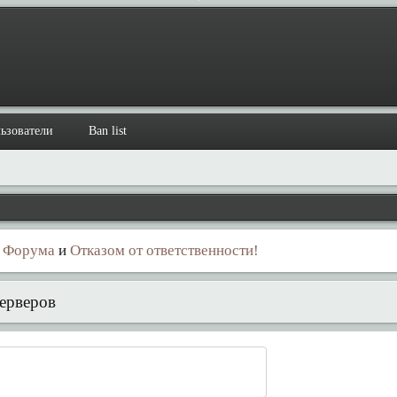
ьзователи
Ban list
 Форума
и
Отказом от ответственности!
ерверов