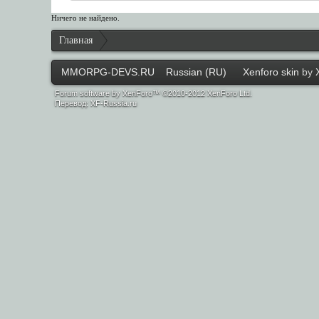
Ничего не найдено.
Главная
MMORPG-DEVS.RU
Russian (RU)
Xenforo skin
by
Forum software by XenForo™ ©2010-2012 XenForo Ltd.
Перевод:
XF-Russia.ru