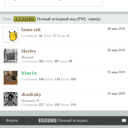
Тема:
1.5.3 (145)
Полный исходный код (PWI, сервер)
lama-sek
30 июн 2019
Сообщения:
34
Лайки:
17
Баллы:
4
Harley
26 июн 2019
Женский
Сообщения:
361
Лайки:
89
Баллы:
99
b3nz1n
25 июн 2019
Сообщения:
160
Лайки:
110
Баллы:
109
deadraky
25 июн 2019
Мужской, 28
Сообщения:
257
Лайки:
191
Баллы:
119
Форум
...
1.5.3 (145)
Полный исходный код (PWI, сервер)