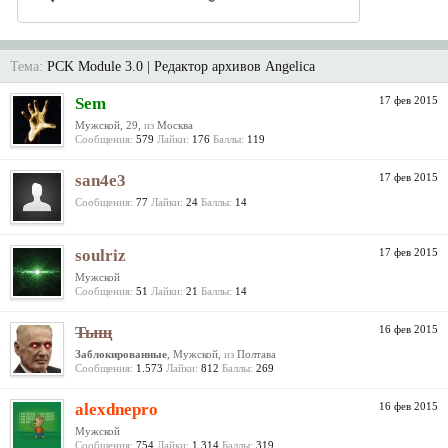
Тема:
PCK Module 3.0 | Редактор архивов Angelica
Sem
17 фев 2015
Мужской, 29,
из
Москва
Сообщения:
579
Лайки:
176
Баллы:
119
san4e3
17 фев 2015
Сообщения:
77
Лайки:
24
Баллы:
14
soulriz
17 фев 2015
Мужской
Сообщения:
51
Лайки:
21
Баллы:
14
Тыщ
16 фев 2015
Заблокированные
, Мужской,
из
Полтава
Сообщения:
1.573
Лайки:
812
Баллы:
269
alexdnepro
16 фев 2015
Мужской
Сообщения:
754
Лайки:
1.314
Баллы:
319