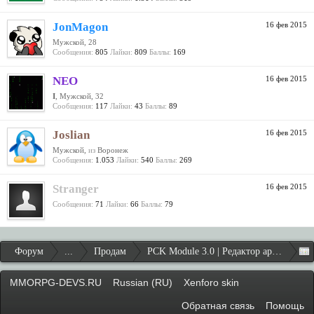
JonMagon
16 фев 2015
Мужской, 28
Сообщения:
805
Лайки:
809
Баллы:
169
NEO
16 фев 2015
I
, Мужской, 32
Сообщения:
117
Лайки:
43
Баллы:
89
Joslian
16 фев 2015
Мужской,
из
Воронеж
Сообщения:
1.053
Лайки:
540
Баллы:
269
Stranger
16 фев 2015
Сообщения:
71
Лайки:
66
Баллы:
79
Форум
...
Продам
PCK Module 3.0 | Редактор архивов Ang
MMORPG-DEVS.RU
Russian (RU)
Xenforo skin
Обратная связь
Помощь