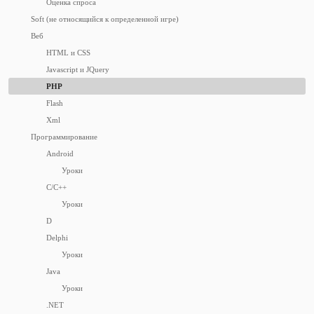
Оценка спроса
Soft (не относящийся к определенной игре)
Веб
HTML и CSS
Javascript и JQuery
PHP
Flash
Xml
Программирование
Android
Уроки
C/C++
Уроки
D
Delphi
Уроки
Java
Уроки
.NET