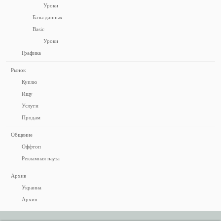
Уроки
Базы данных
Basic
Уроки
Графика
Рынок
Куплю
Ищу
Услуги
Продам
Общение
Оффтоп
Рекламная пауза
Архив
Украина
Архив