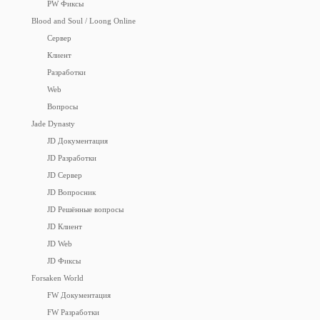
PW Фиксы
Blood and Soul / Loong Online
Сервер
Клиент
Разработки
Web
Вопросы
Jade Dynasty
JD Документация
JD Разработки
JD Сервер
JD Вопросник
JD Решённые вопросы
JD Клиент
JD Web
JD Фиксы
Forsaken World
FW Документация
FW Разработки