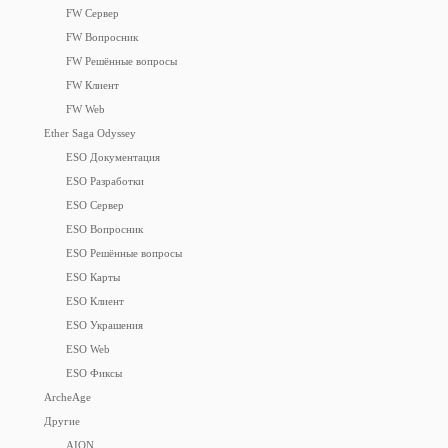
FW Сервер
FW Вопросник
FW Решённые вопросы
FW Клиент
FW Web
Ether Saga Odyssey
ESO Документация
ESO Разработки
ESO Сервер
ESO Вопросник
ESO Решённые вопросы
ESO Карты
ESO Клиент
ESO Украшения
ESO Web
ESO Фиксы
ArcheAge
Другие
AION