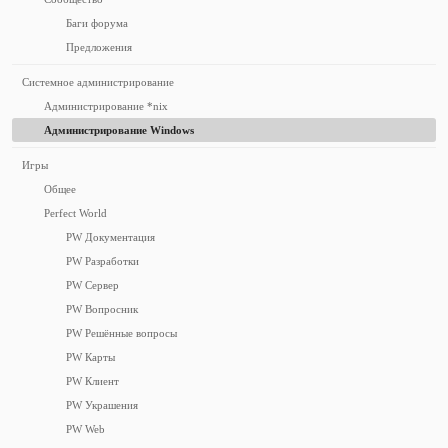
Баги форума
Предложения
Системное администрирование
Администрирование *nix
Администрирование Windows
Игры
Общее
Perfect World
PW Документация
PW Разработки
PW Сервер
PW Вопросник
PW Решённые вопросы
PW Карты
PW Клиент
PW Украшения
PW Web