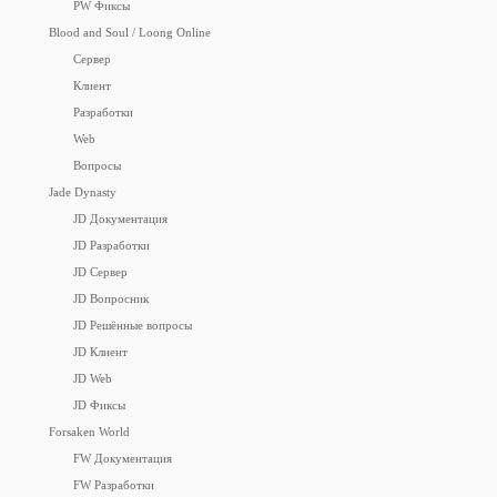
PW Фиксы
Blood and Soul / Loong Online
Сервер
Клиент
Разработки
Web
Вопросы
Jade Dynasty
JD Документация
JD Разработки
JD Сервер
JD Вопросник
JD Решённые вопросы
JD Клиент
JD Web
JD Фиксы
Forsaken World
FW Документация
FW Разработки