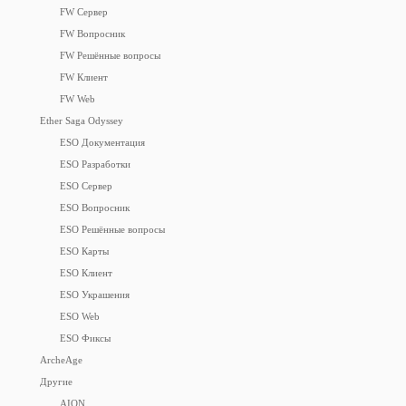
FW Сервер
FW Вопросник
FW Решённые вопросы
FW Клиент
FW Web
Ether Saga Odyssey
ESO Документация
ESO Разработки
ESO Сервер
ESO Вопросник
ESO Решённые вопросы
ESO Карты
ESO Клиент
ESO Украшения
ESO Web
ESO Фиксы
ArcheAge
Другие
AION