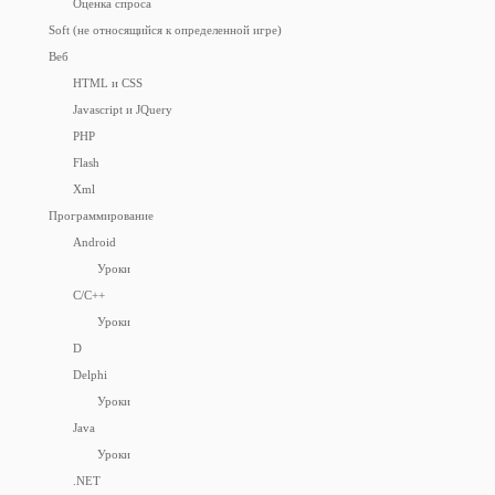
Оценка спроса
Soft (не относящийся к определенной игре)
Веб
HTML и CSS
Javascript и JQuery
PHP
Flash
Xml
Программирование
Android
Уроки
C/C++
Уроки
D
Delphi
Уроки
Java
Уроки
.NET