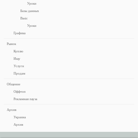
Уроки
Базы данных
Basic
Уроки
Графика
Рынок
Куплю
Ищу
Услуги
Продам
Общение
Оффтоп
Рекламная пауза
Архив
Украина
Архив