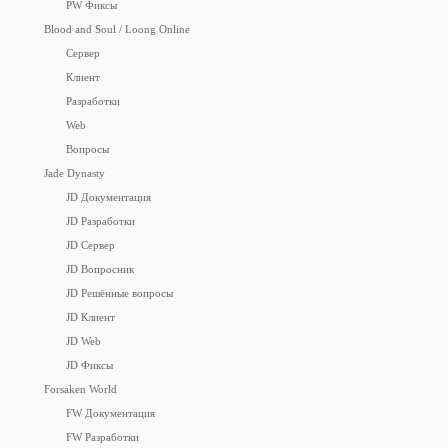
PW Фиксы
Blood and Soul / Loong Online
Сервер
Клиент
Разработки
Web
Вопросы
Jade Dynasty
JD Документация
JD Разработки
JD Сервер
JD Вопросник
JD Решённые вопросы
JD Клиент
JD Web
JD Фиксы
Forsaken World
FW Документация
FW Разработки