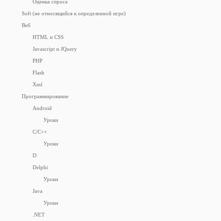
Оценка спроса
Soft (не относящийся к определенной игре)
Веб
HTML и CSS
Javascript и JQuery
PHP
Flash
Xml
Программирование
Android
Уроки
C/C++
Уроки
D
Delphi
Уроки
Java
Уроки
.NET