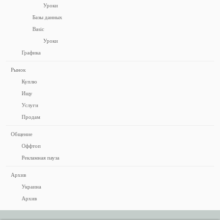
Уроки
Базы данных
Basic
Уроки
Графика
Рынок
Куплю
Ищу
Услуги
Продам
Общение
Оффтоп
Рекламная пауза
Архив
Украина
Архив