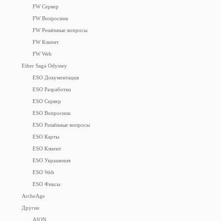
FW Сервер
FW Вопросник
FW Решённые вопросы
FW Клиент
FW Web
Ether Saga Odyssey
ESO Документация
ESO Разработки
ESO Сервер
ESO Вопросник
ESO Решённые вопросы
ESO Карты
ESO Клиент
ESO Украшения
ESO Web
ESO Фиксы
ArcheAge
Другие
AION