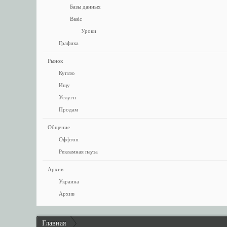
Базы данных
Basic
Уроки
Графика
Рынок
Куплю
Ищу
Услуги
Продам
Общение
Оффтоп
Рекламная пауза
Архив
Украина
Архив
Главная