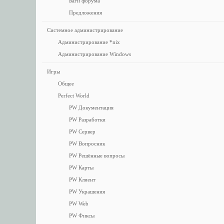
Баги форума
Предложения
Системное администрирование
Администрирование *nix
Администрирование Windows
Игры
Общее
Perfect World
PW Документация
PW Разработки
PW Сервер
PW Вопросник
PW Решённые вопросы
PW Карты
PW Клиент
PW Украшения
PW Web
PW Фиксы