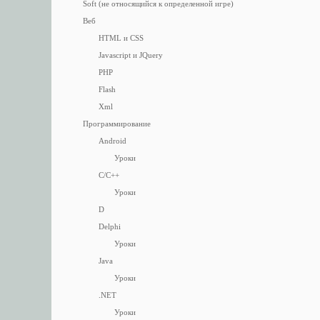
Soft (не относящийся к определенной игре)
Веб
HTML и CSS
Javascript и JQuery
PHP
Flash
Xml
Программирование
Android
Уроки
C/C++
Уроки
D
Delphi
Уроки
Java
Уроки
.NET
Уроки