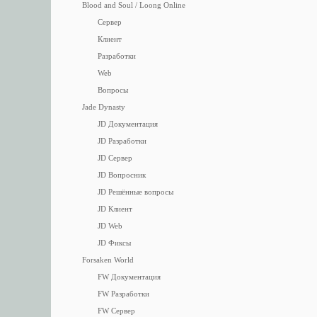
Blood and Soul / Loong Online
Сервер
Клиент
Разработки
Web
Вопросы
Jade Dynasty
JD Документация
JD Разработки
JD Сервер
JD Вопросник
JD Решённые вопросы
JD Клиент
JD Web
JD Фиксы
Forsaken World
FW Документация
FW Разработки
FW Сервер