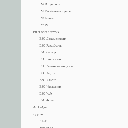
FW Вопросник
FW Решённые вопросы
FW Клиент
FW Web
Ether Saga Odyssey
ESO Документация
ESO Разработки
ESO Сервер
ESO Вопросник
ESO Решённые вопросы
ESO Карты
ESO Клиент
ESO Украшения
ESO Web
ESO Фиксы
ArcheAge
Другие
AION
MuOnline