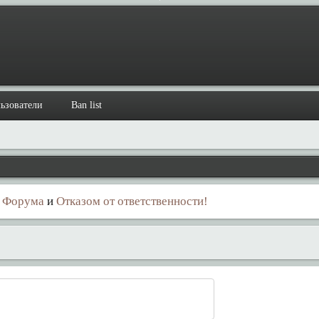
ьзователи
Ban list
 Форума
и
Отказом от ответственности!