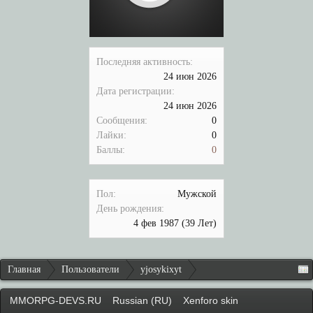
Последняя активность:
24 июн 2026
Дата регистрации:
24 июн 2026
Сообщения:
0
Лайки:
0
Баллы:
0
Пол:
Мужской
День рождения:
4 фев 1987
(39 Лет)
Главная
Пользователи
yjosykixyt
MMORPG-DEVS.RU
Russian (RU)
Xenforo skin