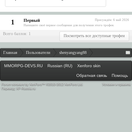
Первый
Присуждён:
6 май 2026
1
Напишите своё первое сообщение для получения этого трофея.
Всего баллов: 1
Посмотреть все доступные трофеи
Главная
Пользователи
shenyangyang88
MMORPG-DEVS.RU
Russian (RU)
Xenforo skin
Обратная связь
Помощь
Forum software by XenForo™ ©2010-2012 XenForo Ltd.
Условия и правила
Перевод:
XF-Russia.ru