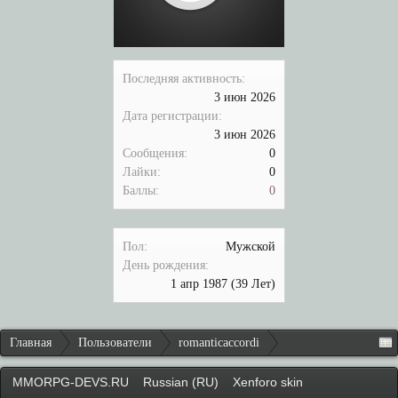
Последняя активность:
3 июн 2026
Дата регистрации:
3 июн 2026
Сообщения:
0
Лайки:
0
Баллы:
0
Пол:
Мужской
День рождения:
1 апр 1987
(39 Лет)
Главная
Пользователи
romanticaccordi
MMORPG-DEVS.RU
Russian (RU)
Xenforo skin