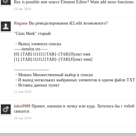
Rey is possible sent source Element Editor? Want add more functions.
19 авг 2016
Regano
Вы ремоделирования sELedit возможного?
"Class Mask" старый.
・Выход элемента списка
-----itemlist.txt-----
[0]:{TAB}111111{TAB}-{TAB}Пункт имя
[1]:{TAB}111112{TAB}-{TAB}Пункт имя2
:
-----------------------
・Можно Множественный выбор в списке
・И выход нескольких выбранных элементов в одном файле TXT
・Вставка данных пункт
11 янв 2016
loko9988
Привет, напиши в личку или куда. Хотелось бы с тобой
связатся.
20 окт 2014