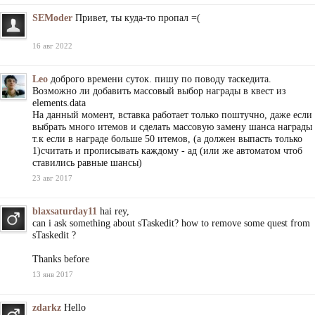
SEModer
Привет, ты куда-то пропал =(
16 авг 2022
Leo
доброго времени суток. пишу по поводу таскедита.
Возможно ли добавить массовый выбор награды в квест из
elements.data
На данный момент, вставка работает только поштучно, даже если
выбрать много итемов и сделать массовую замену шанса награды
т.к если в награде больше 50 итемов, (а должен выпасть только
1)считать и прописывать каждому - ад (или же автоматом чтоб
ставились равные шансы)
23 авг 2017
blaxsaturday11
hai rey,
can i ask something about sTaskedit? how to remove some quest from
sTaskedit ?
Thanks before
13 янв 2017
zdarkz
Hello