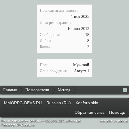
Последняя активность:
1 ноя 2025
Дата регистрации:
10 июн 2013
Сообщения:
18
Лайки:
8
Баллы:
3
Пол:
Мужской
День рождения:
Август 1
Главная
Пользователи
Mereng
MMORPG-DEVS.RU
Russian (RU)
Xenforo skin
Обратная связь
Помощь
Forum software by XenForo™ ©2010-2012 XenForo Ltd.
Условия и правила
Перевод:
XF-Russia.ru