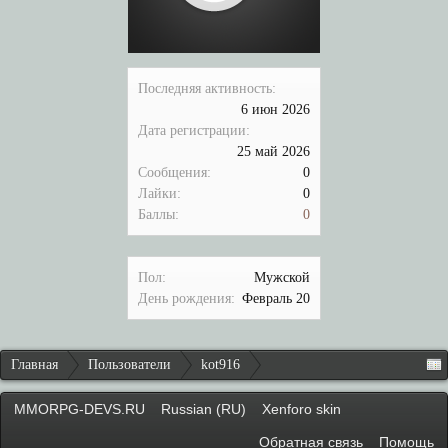
Последняя активность:
6 июн 2026
Дата регистрации:
25 май 2026
Сообщения:
0
Лайки:
0
Баллы:
0
Пол:
Мужской
День рождения:
Февраль 20
Главная
Пользователи
kot916
MMORPG-DEVS.RU
Russian (RU)
Xenforo skin
Обратная связь
Помощь