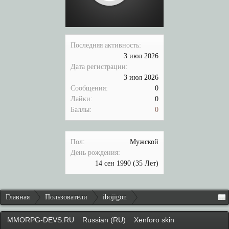
Последняя активность:
3 июл 2026
Дата регистрации:
3 июл 2026
Сообщения:
0
Лайки:
0
Баллы:
0
Пол:
Мужской
День рождения:
14 сен 1990
(35 Лет)
Главная
Пользователи
ibojigon
MMORPG-DEVS.RU
Russian (RU)
Xenforo skin