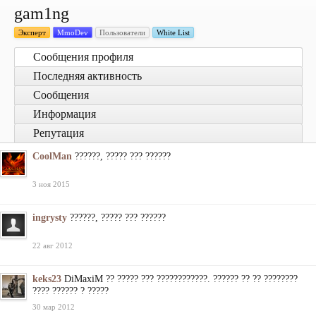
gam1ng
Эксперт
MmoDev
Пользователи
White List
Сообщения профиля
Последняя активность
Сообщения
Информация
Репутация
CoolMan
??????, ????? ??? ??????
3 ноя 2015
ingrysty
??????, ????? ??? ??????
22 авг 2012
keks23
DiMaxiM ?? ????? ??? ????????????. ?????? ?? ?? ????????
???? ?????? ? ?????
30 мар 2012