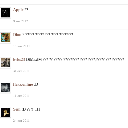
Apple
??
9 янв 2012
Dion
? ????? ????? ??? ???? ????????
19 ноя 2011
keks23
DiMaxiM ??? ?? ????? ????????? ???? ????,????? ??? ???????
31 окт 2011
fleks.online
:D
11 окт 2011
Sem
:D ???!!111
24 сен 2011