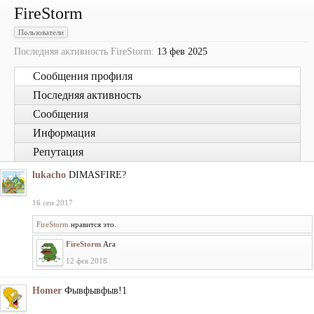
FireStorm
Пользователи
Последняя активность FireStorm:
13 фев 2025
Сообщения профиля
Последняя активность
Сообщения
Информация
Репутация
lukacho
DIMASFIRE?
16 сен 2017
FireStorm
нравится это.
FireStorm
Ага
12 фев 2018
Homer
Фывфывфыв!1