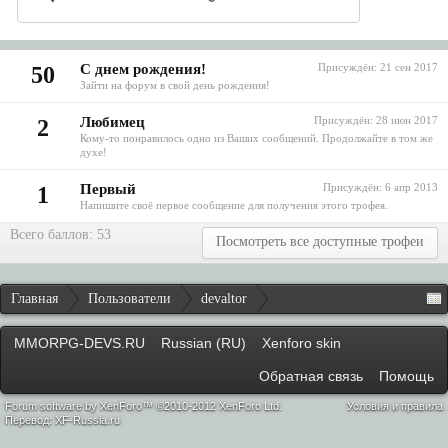
С днем рождения!
Присуждён:
21 сен 2017
50
Зайти на форум в свой день рождения!
Любимец
Присуждён:
28 июн 2017
2
Кому-то понравилось одно из Ваших сообщений. Продолжайте в том же
духе!
Первый
Присуждён:
6 апр 2013
1
Напишите своё первое сообщение для получения этого трофея.
Всего баллов: 53
Посмотреть все доступные трофеи
Главная
Пользователи
devaltor
MMORPG-DEVS.RU
Russian (RU)
Xenforo skin
Обратная связь
Помощь
Forum software by XenForo™ ©2010-2012 XenForo Ltd.
Условия и правила
Перевод:
XF-Russia.ru