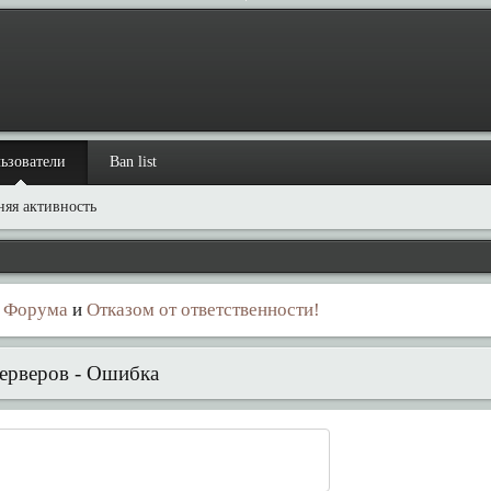
ьзователи
Ban list
няя активность
 Форума
и
Отказом от ответственности!
ерверов - Ошибка