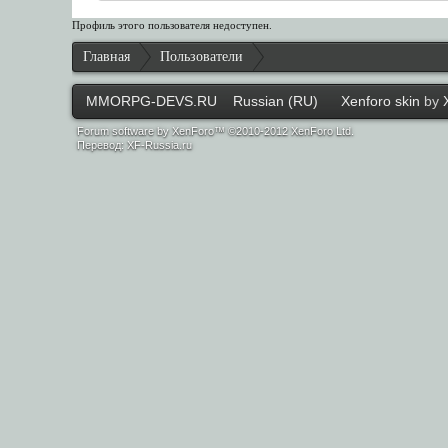
Профиль этого пользователя недоступен.
Главная
Пользователи
MMORPG-DEVS.RU
Russian (RU)
Xenforo skin
by
Forum software by XenForo™ ©2010-2012 XenForo Ltd.
Перевод:
XF-Russia.ru