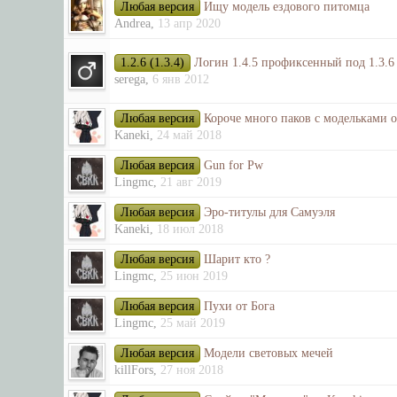
Любая версия
Ищу модель ездового питомца
Andrea
,
13 апр 2020
1.2.6 (1.3.4)
Логин 1.4.5 профиксенный под 1.3.6
serega
,
6 янв 2012
Любая версия
Короче много паков с модельками о
Kaneki
,
24 май 2018
Любая версия
Gun for Pw
Lingmc
,
21 авг 2019
Любая версия
Эро-титулы для Самуэля
Kaneki
,
18 июл 2018
Любая версия
Шарит кто ?
Lingmc
,
25 июн 2019
Любая версия
Пухи от Бога
Lingmc
,
25 май 2019
Любая версия
Модели световых мечей
killFors
,
27 ноя 2018