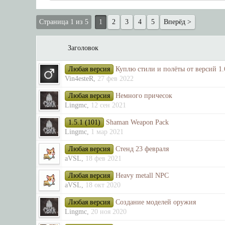
Страница 1 из 5
1
2
3
4
5
Вперёд >
Заголовок
Любая версия
Куплю стили и полёты от версий 1.6
Vin4esteR
,
27 фев 2022
Любая версия
Немного причесок
Lingmc
,
12 сен 2021
1.5.1 (101)
Shaman Weapon Pack
Lingmc
,
1 мар 2021
Любая версия
Стенд 23 февраля
aVSL
,
18 фев 2021
Любая версия
Heavy metall NPC
aVSL
,
18 окт 2020
Любая версия
Создание моделей оружия
Lingmc
,
20 ноя 2020