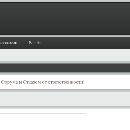
ьзователи
Ban list
 Форума
и
Отказом от ответственности!