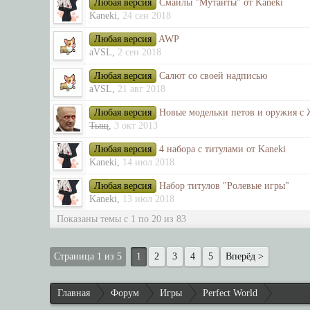
Любая версия
Смайлы "Мутанты" от Kaneki
Kaneki
,
24 сен 2018
Любая версия
AWP
aVSL
,
2 сен 2018
Любая версия
Салют со своей надписью
aVSL
,
21 авг 2018
Любая версия
Новые модельки петов и оружия с
Тыщ
,
3 окт 2013
Любая версия
4 набора с титулами от Kaneki
Kaneki
,
14 июл 2018
Любая версия
Набор титулов "Ролевые игры"
Kaneki
,
13 июл 2018
Показаны темы с 1 по 20 из 83
Страница 1 из 5
1
2
3
4
5
Вперёд >
Главная
Форум
Игры
Perfect World