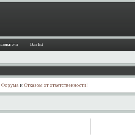
ьзователи
Ban list
 Форума
и
Отказом от ответственности!