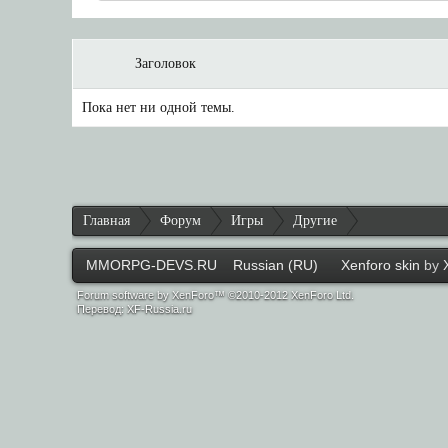
Заголовок
Пока нет ни одной темы.
Главная
Форум
Игры
Другие
MMORPG-DEVS.RU
Russian (RU)
Xenforo skin
by
Forum software by XenForo™ ©2010-2012 XenForo Ltd.
Перевод:
XF-Russia.ru