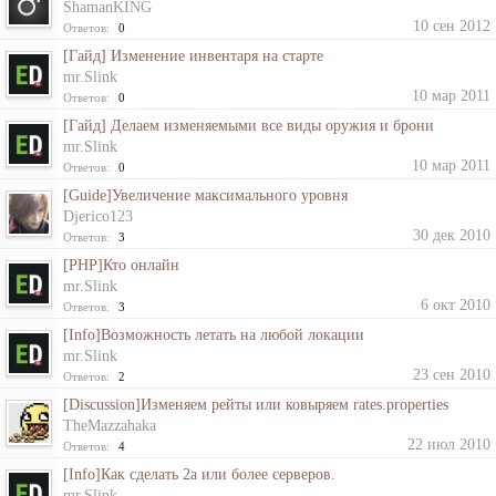
ShamanKING
10 сен 2012
Ответов:
0
[Гайд] Изменение инвентаря на старте
mr.Slink
10 мар 2011
Ответов:
0
[Гайд] Делаем изменяемыми все виды оружия и брони
mr.Slink
10 мар 2011
Ответов:
0
[Guide]Увеличение максимального уровня
Djerico123
30 дек 2010
Ответов:
3
[PHP]Кто онлайн
mr.Slink
6 окт 2010
Ответов:
3
[Info]Возможность летать на любой локации
mr.Slink
23 сен 2010
Ответов:
2
[Discussion]Изменяем рейты или ковыряем rates.properties
TheMazzahaka
22 июл 2010
Ответов:
4
[Info]Как сделать 2а или более серверов.
mr.Slink