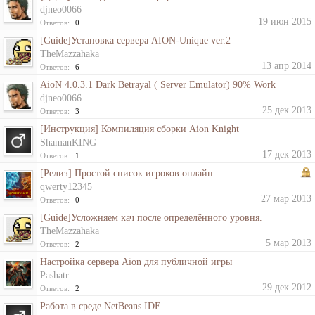
djneo0066
19 июн 2015
Ответов:
0
[Guide]Установка сервера AION-Unique ver.2
TheMazzahaka
13 апр 2014
Ответов:
6
AioN 4.0.3.1 Dark Betrayal ( Server Emulator) 90% Work
djneo0066
25 дек 2013
Ответов:
3
[Инструкция] Компиляция сборки Aion Knight
ShamanKING
17 дек 2013
Ответов:
1
[Релиз] Простой список игроков онлайн
qwerty12345
27 мар 2013
Ответов:
0
[Guide]Усложняем кач после определённого уровня.
TheMazzahaka
5 мар 2013
Ответов:
2
Настройка сервера Aion для публичной игры
Pashatr
29 дек 2012
Ответов:
2
Работа в среде NetBeans IDE