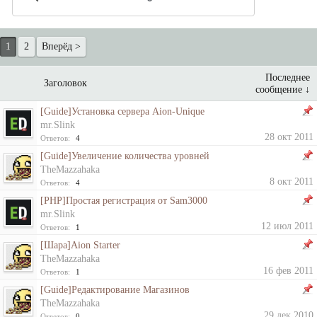
1
2
Вперёд >
Последнее
Заголовок
сообщение ↓
[Guide]Установка сервера Aion-Unique
mr.Slink
28 окт 2011
Ответов:
4
[Guide]Увеличение количества уровней
TheMazzahaka
8 окт 2011
Ответов:
4
[PHP]Простая регистрация от Sam3000
mr.Slink
12 июл 2011
Ответов:
1
[Шара]Aion Starter
TheMazzahaka
16 фев 2011
Ответов:
1
[Guide]Редактирование Магазинов
TheMazzahaka
29 дек 2010
Ответов:
0