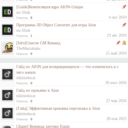
[Guide]Компиляция ядра AION-Unique
mr.Slink
4 окт 2010
Ответов:
8
Программа 3D Object Converter для игры Aion
mr.Slink
23 авг 2010
Ответов:
1
[Info]Список GM Команд
TheMazzahaka
25 май 2010
Ответов:
0
Гайд по AION для возвращающихся — что изменилось и с
чего начать
nikitin4ocat
30 июл 2026
Ответов:
0
Гайд по прокачке в Aion
nikitin4ocat
22 мар 2026
Ответов:
0
[Гайд] Эффективная прокачка персонажа в Aion
nikitin4ocat
28 ноя 2025
Ответов:
0
[Дарю] Команда заточки Equip