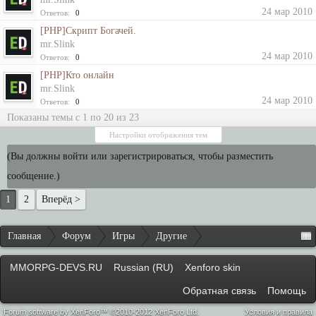
24 мар 2010
Ответов:
0
[PHP]Скрипт Богачей.
mr.Slink
24 мар 2010
Ответов:
0
[PHP]Кто онлайн
mr.Slink
24 мар 2010
Ответов:
0
Показаны темы с 1 по 20 из 23
Настройки отображения тем
(Вы должны войти или зарегистрироваться, чтобы разместить
сообщение.)
1
2
Вперёд >
Главная
Форум
Игры
Другие
MMORPG-DEVS.RU
Russian (RU)
Xenforo skin
Обратная связь
Помощь
Forum software by XenForo™ ©2010-2012 XenForo Ltd.
Условия и правила