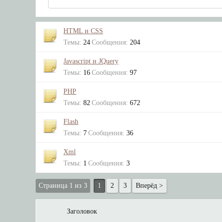
HTML и CSS
Последнее:
Темы:
24
Сообщения:
204
Javascript и JQuery
Последнее:
Темы:
16
Сообщения:
97
PHP
Последнее:
Темы:
82
Сообщения:
672
Flash
Последнее:
Темы:
7
Сообщения:
36
Xml
Последнее:
Темы:
1
Сообщения:
3
Страница 1 из 3
1
2
3
Вперёд >
Заголовок