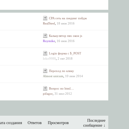
CPA сеть на лэндинг пэйдж
RealSteel
,
18 июн 2016
Калькулятор пвх окон js
Roymike
,
16 июн 2016
Login форма с $_POST
loko9988
,
2 окт 2018
Переход по клику
Almost unicum
,
10 июн 2014
Вопрос по html....
pifagor
,
31 июл 2012
Последнее
ата создания
Ответов
Просмотров
сообщение ↓