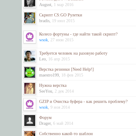
August
,
1 мар 2016
Скрипт CS:GO Рулетки
bradis
,
19 июл 2015
Колесо фортуны - где найти такой скрипт?
wsok
,
27 июн 2015
Требуется человек на разовую работу
Leo
,
16 апр 2015
Верстка резинки [Need Help!]
maestro199
,
18 фев 2015
Нужна верстка
SeeYou
,
2 дек 2014
GZIP и Очистка буфера - как решить проблему?
wsok
,
9 ноя 2014
Форум
Drager
,
6 май 2014
Собственно какой-то шаблон