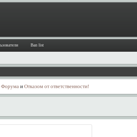
ьзователи
Ban list
 Форума
и
Отказом от ответственности!