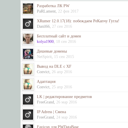
Разработка ЛК PW
PaRLament
,
22 фев 2017
XRumer 12.0.17(18): побеждаем РеКапчу Гугла!
Danil66
,
27 сен 2016
Бесплатный сайт и домен
kolya1900
,
18 сен 2016
Дешевые домены
NetSpirit
,
15 сен 2015
Вывод на DLE с XF
Convict
,
26 апр 2016
Адаптация
Convict
,
25 апр 2016
LK | редактирование предметов
FreeGrand
,
26 мар 2016
IP Adress | Смена
FreeGrand
,
24 мар 2016
Favicon для PWDataBase