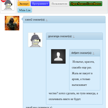
Эксперт
Программист
Пользователи
Open Source Contributor
White List
case2 сказал(а):
↑
gouranga сказал(а):
↑
defjam сказал(а):
↑
Испытал, красота,
спасибо еще раз.
Жаль не пакует в
архив, а только
вытаскивает
честно? хотел сделать, но тупо некогда, а
оплачивать никто не будет.
давай мы скинемся х)