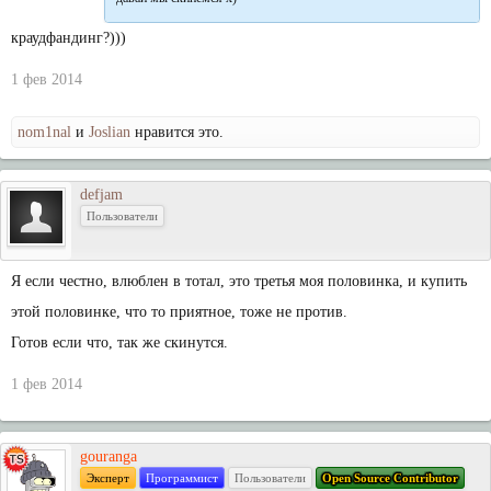
краудфандинг?)))
1 фев 2014
nom1nal
и
Joslian
нравится это.
defjam
Пользователи
Я если честно, влюблен в тотал, это третья моя половинка, и купить
этой половинке, что то приятное, тоже не против.
Готов если что, так же скинутся.
1 фев 2014
gouranga
Эксперт
Программист
Пользователи
Open Source Contributor