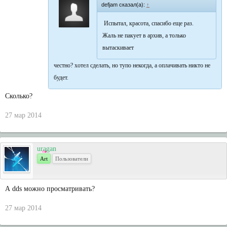
defjam сказал(а):
↑
Испытал, красота, спасибо еще раз.
Жаль не пакует в архив, а только
вытаскивает
честно? хотел сделать, но тупо некогда, а оплачивать никто не
будет.
Сколько?
27 мар 2014
uragan
Art
Пользователи
А dds можно просматривать?
27 мар 2014