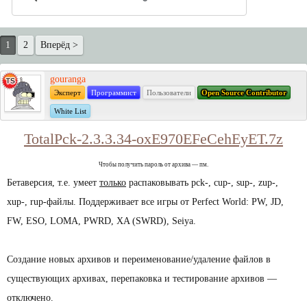
1
2
Вперёд >
gouranga
Эксперт
Программист
Пользователи
Open Source Contributor
White List
TotalPck-2.3.3.34-oxE970EFeCehEyET.7z
Чтобы получить пароль от архива — пм.
Бетаверсия, т.е. умеет
только
распаковывать pck-, cup-, sup-, zup-,
xup-, rup-файлы. Поддерживает все игры от Perfect World: PW, JD,
FW, ESO, LOMA, PWRD, XA (SWRD), Seiya.
Создание новых архивов и переименование/удаление файлов в
существующих архивах, перепаковка и тестирование архивов —
отключено.