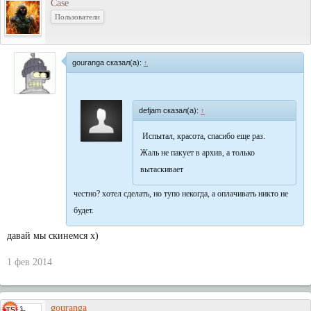
Case
Пользователи
gouranga сказал(а):
↑
defjam сказал(а):
↑
Испытал, красота, спасибо еще раз.
Жаль не пакует в архив, а только
вытаскивает
честно? хотел сделать, но тупо некогда, а оплачивать никто не
будет.
давай мы скинемся х)
1 фев 2014
gouranga