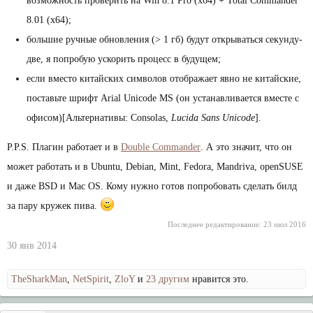
возможность проверить на Win 8.1 Pro (x64) + Total Commander
8.01 (x64);
большие ручные обновления (> 1 гб) будут открываться секунду-
две, я попробую ускорить процесс в будущем;
если вместо китайских символов отображает явно не китайские,
поставьте шрифт Arial Unicode MS (он устанавливается вместе с
офисом)[Альтернативы: Consolas,
Lucida Sans Unicode
].
P.P.S. Плагин работает и в
Double Commander
. А это значит, что он
может работать и в Ubuntu, Debian, Mint, Fedora, Mandriva, openSUSE
и даже BSD и Mac OS. Кому нужно готов попробовать сделать билд
за пару кружек пива.
Последнее редактирование:
23 июл 2016
30 янв 2014
TheSharkMan
,
NetSpirit
,
ZloY
и
23 другим
нравится это.