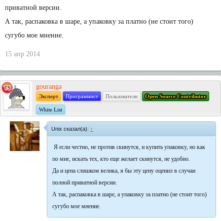
приватной версии.
А так, распаковка в шаре, а упаковку за платно (не стоит того)
сугубо мое мнение.
15 апр 2014
gouranga
Эксперт
Программист
Пользователи
Open Source Contributor
White List
Unix сказал(а):
↑
Я если честно, не против скинутся, и купить упаковку, но как
по мне, искать тех, кто еще желает скинутся, не удобно.
Да и цена слишком велика, я бы эту цену оценил в случаи
полной приватной версии.
А так, распаковка в шаре, а упаковку за платно (не стоит того)
сугубо мое мнение.