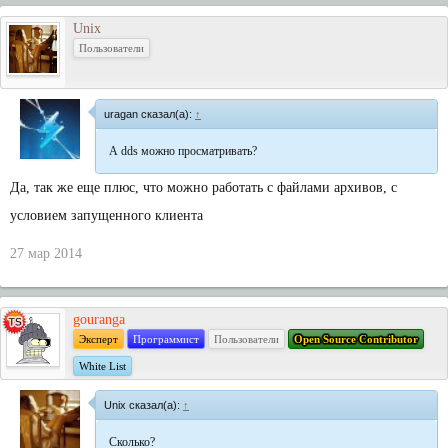
Unix
Пользователи
uragan сказал(а):
↑
А dds можно просматривать?
Да, так же еще плюс, что можно работать с файлами архивов, с
условием запущенного клиента
27 мар 2014
gouranga
Эксперт
Программист
Пользователи
Open Source Contributor
White List
Unix сказал(а):
↑
Сколько?