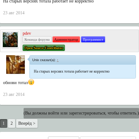
На старых версиях тотала работает не корректно
23 авг 2014
pdev
Команда форума
Администратор
Программист
Open Source Contributor
Unix сказал(а):
↑
На старых версиях тотала работает не корректно
обнови тотал
23 авг 2014
(Вы должны войти или зарегистрироваться, чтобы ответить.)
1
2
Вперёд >