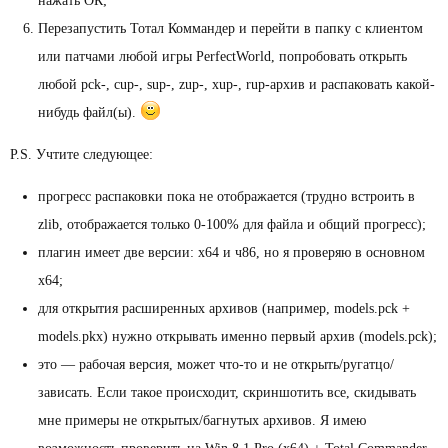
нажать ОК;
Перезапустить Тотал Коммандер и перейти в папку с клиентом
или патчами любой игры PerfectWorld, попробовать открыть
любой pck-, cup-, sup-, zup-, xup-, rup-архив и распаковать какой-
нибудь файл(ы).
P.S. Учтите следующее:
прогресс распаковки пока не отображается (трудно встроить в
zlib, отображается только 0-100% для файла и общий прогресс);
плагин имеет две версии: x64 и ч86, но я проверяю в основном
x64;
для открытия расширенных архивов (например, models.pck +
models.pkx) нужно открывать именно первый архив (models.pck);
это — рабочая версия, может что-то и не открыть/ругатцо/
зависать. Если такое происходит, скриншотить все, скидывать
мне примеры не открытых/багнутых архивов. Я имею