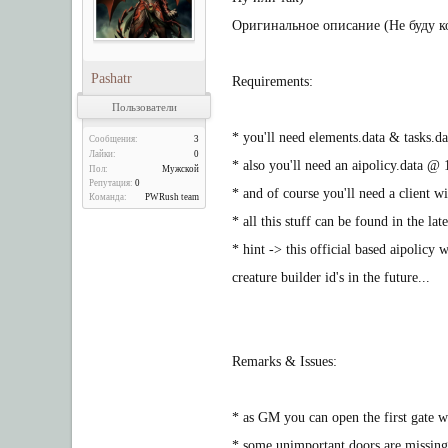
Оригинальное описание (Не буду ко
Pashatr
Requirements:
Пользователи
* you'll need elements.data & tasks.d
Сообщения:
3
Лайки:
0
* also you'll need an aipolicy.data @ 
Пол:
Мужской
Репутация:
0
* and of course you'll need a client wi
Команда:
PWRush team
* all this stuff can be found in the la
* hint -> this official based aipolicy
creature builder id's in the future...
Remarks & Issues:
* as GM you can open the first gate 
* some unimportant doors are missing (