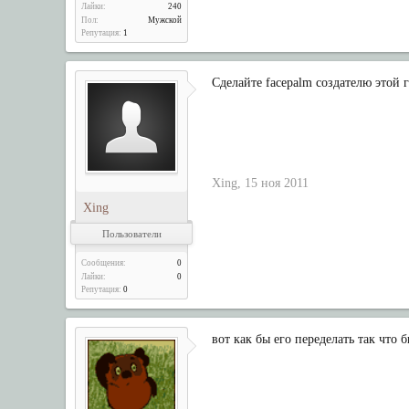
Лайки:
240
Пол:
Мужской
Репутация:
1
Сделайте facepalm создателю этой 
Xing
,
15 ноя 2011
Xing
Пользователи
Сообщения:
0
Лайки:
0
Репутация:
0
вот как бы его переделать так что 