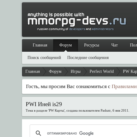
Главная
Форум
Ресурсы
Чат
Пол
Поиск сообщений
Последние сообщения
Главная
Форум
Игры
Perfect World
PW Ка
Гость, мы просим Вас ознакомиться с
Правилами
PWI Иней is29
Тема в разделе '
PW Карты
', создана пользователем
Pashatr
,
6 янв 2011
.