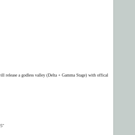
)
 will release a godless valley (Delta + Gamma Stage) with offical
95"