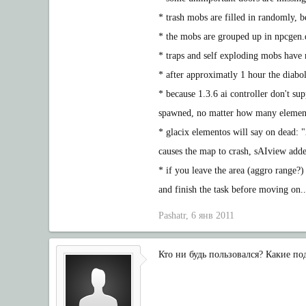
* trash mobs are filled in randomly, b
* the mobs are grouped up in npcgen.d
* traps and self exploding mobs have no
* after approximatly 1 hour the diabol
* because 1.3.6 ai controller don't su
spawned, no matter how many element
* glacix elementos will say on dead
causes the map to crash, sAIview added
* if you leave the area (aggro range?) 
and finish the task before moving on..
Pashatr
,
6 янв 2011
Кто ни будь пользовался? Какие п