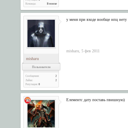
Команда:
В поиске
у меня при входе вообще нпц нету ,
misharu
,
5 фев 2011
misharu
Пользователи
Сообщения:
2
Лайки:
2
Репутация:
0
Елементс дату поставь пвишную)