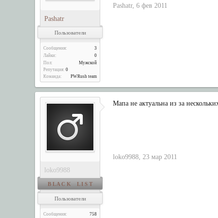
Pashatr
,
6 фев 2011
Pashatr
Пользователи
Сообщения:
3
Лайки:
0
Пол:
Мужской
Репутация:
0
Команда:
PWRush team
Мапа не актуальна из за нескольких
loko9988
,
23 мар 2011
loko9988
B L A C K L I S T
Пользователи
Сообщения:
758