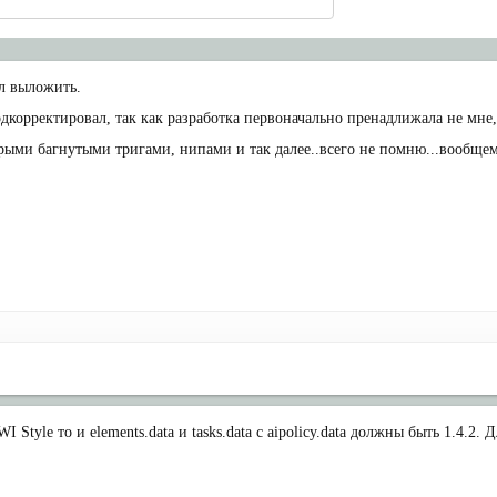
л выложить.
одкорректировал, так как разработка первоначально пренадлижала не мне
рыми багнутыми тригами, нипами и так далее..всего не помню...вообщем 
WI Style то и elements.data и tasks.data с aipolicy.data должны быть 1.4.