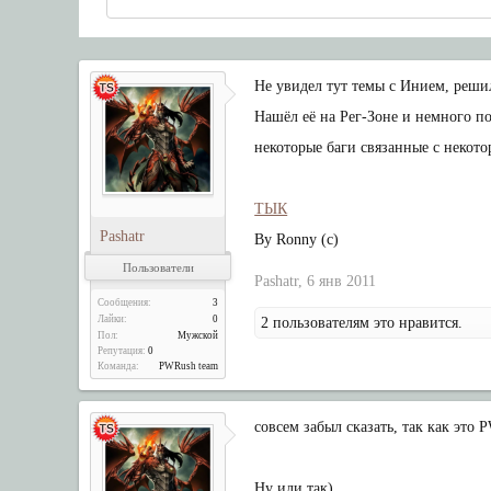
Не увидел тут темы с Инием, реши
Нашёл её на Рег-Зоне и немного п
некоторые баги связанные с некото
ТЫК
Pashatr
By Ronny (c)
Пользователи
Pashatr
,
6 янв 2011
Сообщения:
3
Лайки:
0
2 пользователям это нравится.
Пол:
Мужской
Репутация:
0
Команда:
PWRush team
совсем забыл сказать, так как это P
Ну или так)