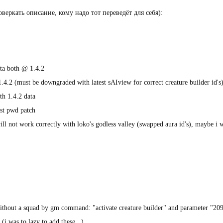
веркать описание, кому надо тот переведёт для себя):
ata both @ 1.4.2
1.4.2 (must be downgraded with latest sAIview for correct creature builder id's
th 1.4.2 data
test pwd patch
 will not work correctly with loko's godless valley (swapped aura id's), maybe i
without a squad by gm command: "activate creature builder" and parameter "20
i was to lazy to add these...)