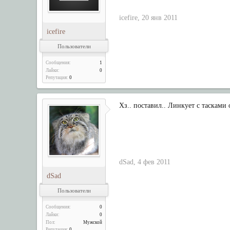
icefire
,
20 янв 2011
icefire
Пользователи
Сообщения:
1
Лайки:
0
Репутация:
0
Хз.. поставил.. Линкует с таскам
dSad
,
4 фев 2011
dSad
Пользователи
Сообщения:
0
Лайки:
0
Пол:
Мужской
Репутация:
0