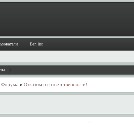
ьзователи
Ban list
рты
 Форума
и
Отказом от ответственности!