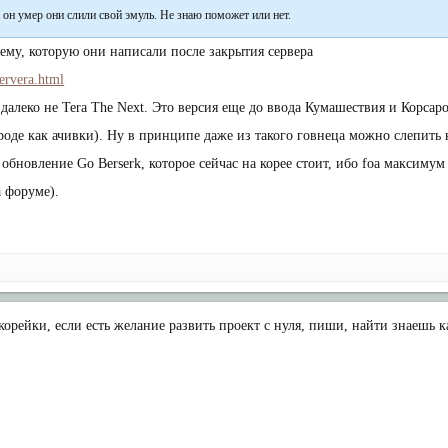
 он умер они слили свой эмуль. Не знаю поможет или нет.
 тему, которую они написали после закрытия сервера
servera.html
а далеко не Tera The Next. Это версия еще до ввода Кумашествия и Корса
вроде как ачивки). Ну в принципе даже из такого говнеца можно слепить 
обновление Go Berserk, которое сейчас на корее стоит, ибо foa максимум
а форуме).
орейки, если есть желание развить проект с нуля, пиши, найти знаешь к