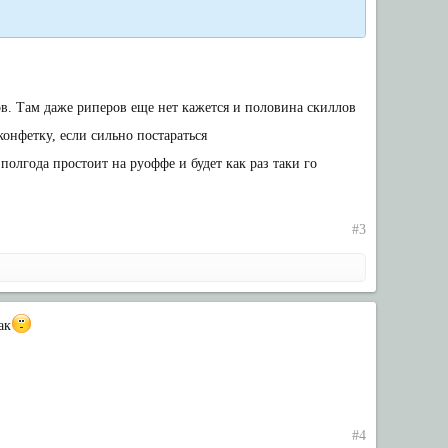
ров. Там даже риперов еще нет кажется и половина скиллов
конфетку, если сильно постараться
 полгода простоит на руоффе и будет как раз таки го
#3
ак
#4