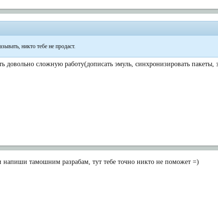
зывать, никто тебе не продаст.
ать довольно сложную работу(дописать эмуль, синхронизировать пакеты, з
Г и напиши тамошним разрабам, тут тебе точно никто не поможет =)