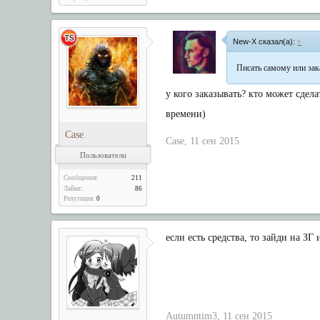
New-X сказал(а):
↑
Писать самому или зака
у кого заказывать? кто может сдел
времени)
Case
Case
,
11 сен 2015
Пользователи
Сообщения:
211
Лайки:
86
Репутация:
0
если есть средства, то зайди на З
Autumntim3
,
11 сен 2015