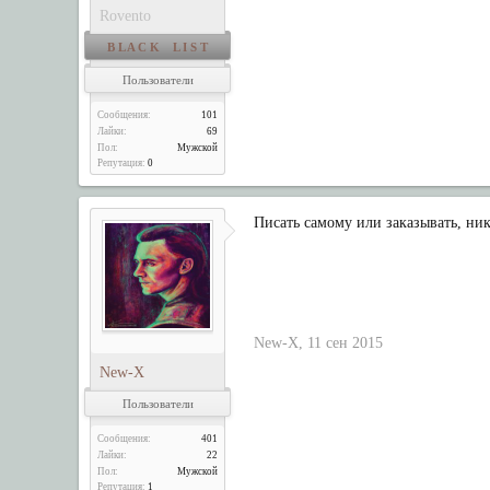
Rovento
B L A C K L I S T
Пользователи
Сообщения:
101
Лайки:
69
Пол:
Мужской
Репутация:
0
Писать самому или заказывать, ник
New-X
,
11 сен 2015
New-X
Пользователи
Сообщения:
401
Лайки:
22
Пол:
Мужской
Репутация:
1