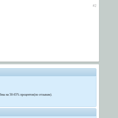
#2
собны на 50-65% процентов(по отзывам).