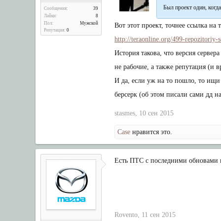
Был проект один, когда
Сообщения:
39
Лайки:
8
Пол:
Мужской
Вот этот проект, точнее ссылка на
Репутация:
0
http://teraonline.org/499-repozitoriy-
История такова, что версия сервер
не рабочие, а также репутация (и 
И да, если уж на то пошло, то ищи 
берсерк (об этом писали сами дд н
stasmes
,
10 сен 2015
Case
нравится это.
Есть ПТС с последними обновами к
Rovento
,
11 сен 2015