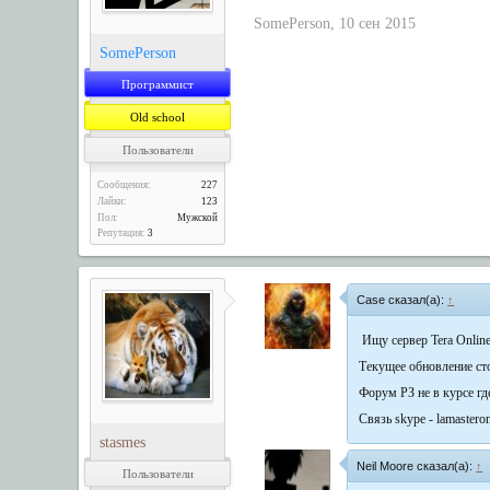
SomePerson
,
10 сен 2015
SomePerson
Программист
Old school
Пользователи
Сообщения:
227
Лайки:
123
Пол:
Мужской
Репутация:
3
Case сказал(а):
↑
Ищу сервер Tera Onlin
Текущее обновление ст
Форум РЗ не в курсе гд
Связь skype - lamastero
stasmes
Neil Moore сказал(а):
↑
Пользователи