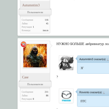
Autumntim3
Пользователи
Сообщения:
116
Лайки:
45
Репутация:
1
Команда:
inn.ru
НУЖНО БОЛЬШЕ авбривиатур ло
Autumntim3 сказал(а):
↑
ЗГ
?
Case
Пользователи
Сообщения:
211
Rovento сказал(а):
↑
Лайки:
86
Репутация:
0
ПТС