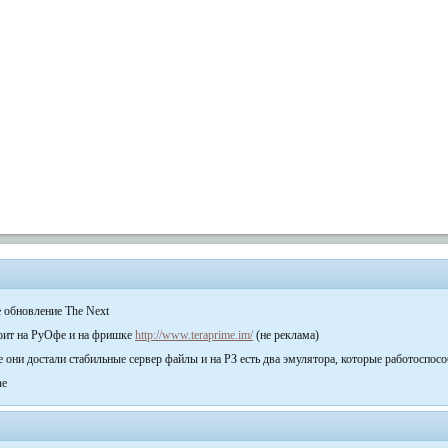
e обновление The Next
оит на РуОфе и на фришке
http://www.teraprime.im/
(не реклама)
е они достали стабильные сервер файлы и на РЗ есть два эмулятора, которые работоспо
ne