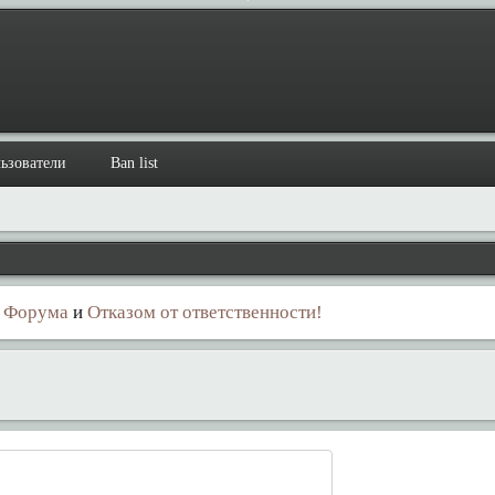
ьзователи
Ban list
 Форума
и
Отказом от ответственности!