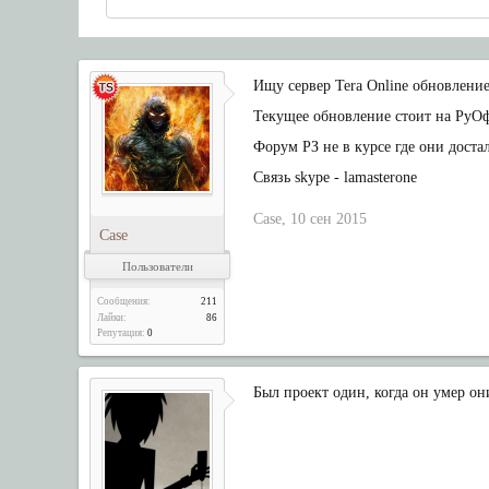
Ищу сервер Tera Online обновление
Текущее обновление стоит на РуО
Форум РЗ не в курсе где они доста
Связь skype - lamasterone
Case
,
10 сен 2015
Case
Пользователи
Сообщения:
211
Лайки:
86
Репутация:
0
Был проект один, когда он умер он