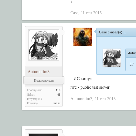
?
Case
,
11 сен 2015
Case сказал(а):
↑
Autu
ЗГ
Autumntim3
в ЛС кинул
Пользователи
птс - public test server
Сообщения:
116
Лайки:
45
Autumntim3
,
11 сен 2015
Репутация:
1
Команда:
inn.ru