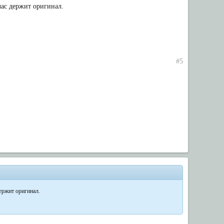
час держит оригинал.
#5
ержит оригинал.