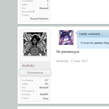
Сообщения:
4
Лайки:
1
Пол:
Мужской
Репутация:
0
Страна:
Russian Federation
LiopSy сказал(а):
↑
А если это данная сборк
Не рекомендую.
deadraky
,
13 янв 2021
deadraky
Пользователи
Сообщения:
257
Лайки:
191
Пол:
Мужской
Репутация:
1
Команда:
HackPW
Страна:
China