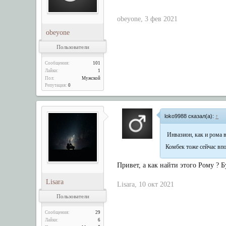
obeyone
,
3 фев 2021
obeyone
Пользователи
Сообщения:
101
Лайки:
1
Пол:
Мужской
Репутация:
0
loko9988 сказал(а):
↑
Инвазион, как и рома 
Комбек тоже сейчас вп
Привет, а как найти этого Рому ? 
Lisara
Lisara
,
10 окт 2021
Пользователи
Сообщения:
29
Лайки:
6