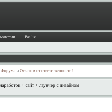
ьзователи
Ban list
 Форума
и
Отказом от ответственности!
наработок + сайт + лаунчер с дизайном