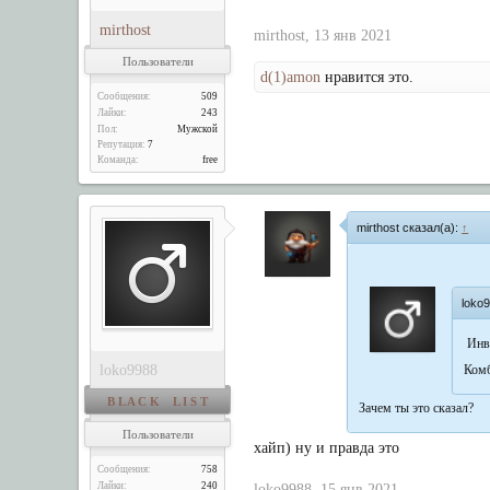
mirthost
mirthost
,
13 янв 2021
Пользователи
d(1)amon
нравится это.
Сообщения:
509
Лайки:
243
Пол:
Мужской
Репутация:
7
Команда:
free
mirthost сказал(а):
↑
loko
Инв
loko9988
Комб
B L A C K L I S T
Зачем ты это сказал?
Пользователи
хайп) ну и правда это
Сообщения:
758
Лайки:
240
loko9988
,
15 янв 2021