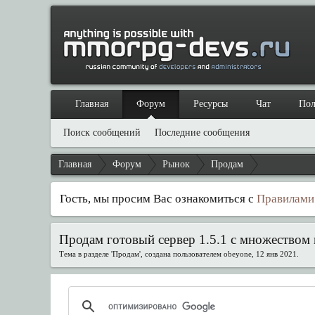
Главная
Форум
Ресурсы
Чат
Пол
Поиск сообщений
Последние сообщения
Главная
Форум
Рынок
Продам
Гость, мы просим Вас ознакомиться с
Правилами
Продам готовый сервер 1.5.1 с множеством 
Тема в разделе '
Продам
', создана пользователем
obeyone
,
12 янв 2021
.