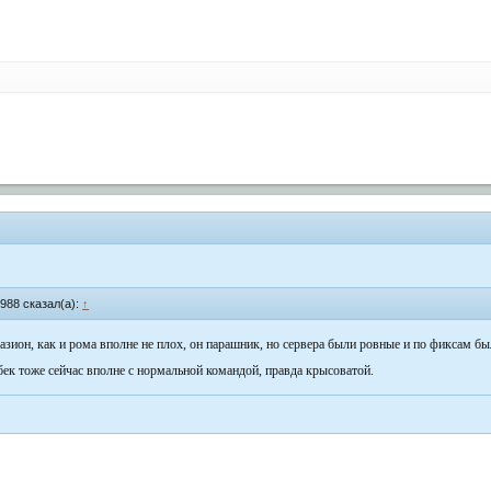
9988 сказал(а):
↑
азион, как и рома вполне не плох, он парашник, но сервера были ровные и по фиксам бы
ек тоже сейчас вполне с нормальной командой, правда крысоватой.