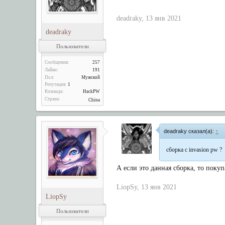
deadraky
,
13 янв 2021
deadraky
Пользователи
Сообщения:
257
Лайки:
191
Пол:
Мужской
Репутация:
1
Команда:
HackPW
Страна:
China
deadraky сказал(а):
↑
сборка с invasion pw ?
А если это данная сборка, то покупа
LiopSy
,
13 янв 2021
LiopSy
Пользователи