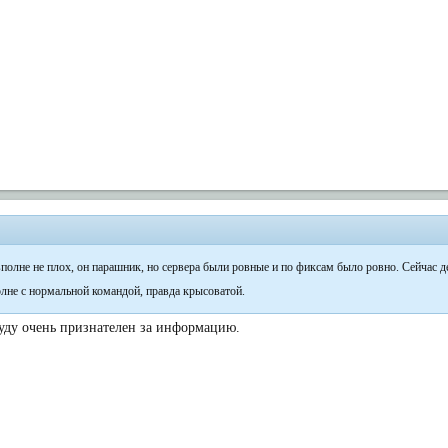
вполне не плох, он парашник, но сервера были ровные и по фиксам было ровно. Сейчас д
олне с нормальной командой, правда крысоватой.
Буду очень признателен за информацию.