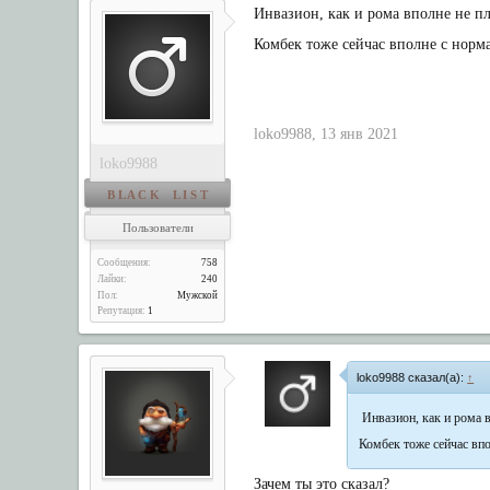
Инвазион, как и рома вполне не п
Комбек тоже сейчас вполне с норм
loko9988
,
13 янв 2021
loko9988
B L A C K L I S T
Пользователи
Сообщения:
758
Лайки:
240
Пол:
Мужской
Репутация:
1
loko9988 сказал(а):
↑
Инвазион, как и рома 
Комбек тоже сейчас вп
Зачем ты это сказал?