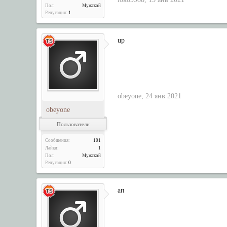
Пол:
Мужской
Репутация:
1
up
obeyone
,
24 янв 2021
obeyone
Пользователи
Сообщения:
101
Лайки:
1
Пол:
Мужской
Репутация:
0
ап