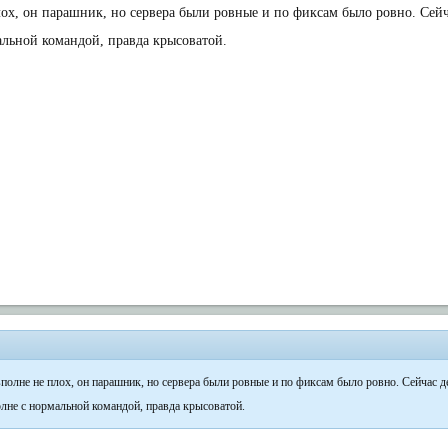
лох, он парашник, но сервера были ровные и по фиксам было ровно. Сей
альной командой, правда крысоватой.
вполне не плох, он парашник, но сервера были ровные и по фиксам было ровно. Сейчас д
олне с нормальной командой, правда крысоватой.