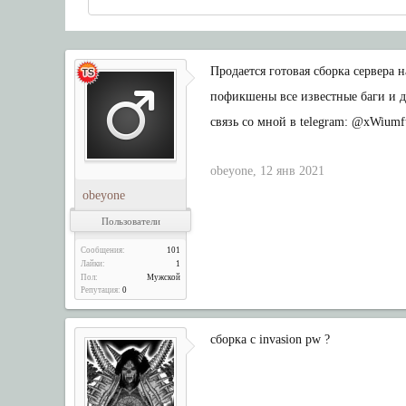
Продается готовая сборка сервера н
пофикшены все известные баги и ды
связь со мной в telegram: @xWiumf
obeyone
,
12 янв 2021
obeyone
Пользователи
Сообщения:
101
Лайки:
1
Пол:
Мужской
Репутация:
0
сборка с invasion pw ?