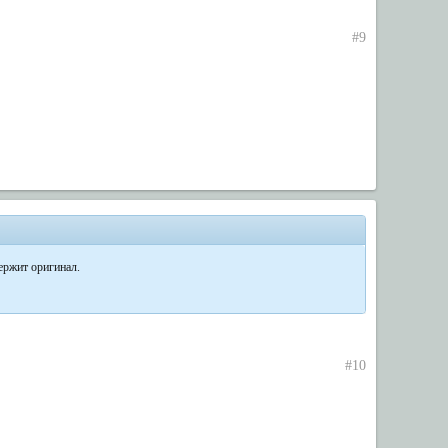
#9
ержит оригинал.
#10