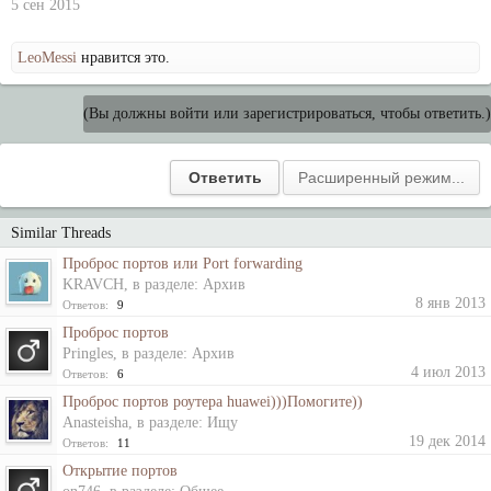
5 сен 2015
LeoMessi
нравится это.
(Вы должны войти или зарегистрироваться, чтобы ответить.)
Similar Threads
Проброс портов или Port forwarding
KRAVCH
, в разделе:
Архив
8 янв 2013
Ответов:
9
Проброс портов
Pringles
, в разделе:
Архив
4 июл 2013
Ответов:
6
Проброс портов роутера huawei)))Помогите))
Anasteisha
, в разделе:
Ищу
19 дек 2014
Ответов:
11
Открытие портов