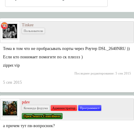
Tinkee
Пользователи
Тема в том что не пробрасывать порты через Роутер DSL_2640NRU ))
Если кто понимает помогите по ск плиззз )
zipper.vip
Последнее редактирование:
5 сен 2015
5 сен 2015
pdev
Команда форума
Администратор
Программист
Open Source Contributor
а причем тут пв-вопросник?