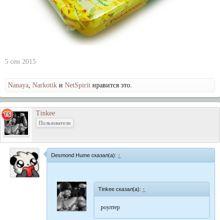
5 сен 2015
Nanaya
,
Narkotik
и
NetSpirit
нравится это.
Tinkee
Пользователи
Desmond Hume сказал(а):
↑
Tinkee сказал(а):
↑
роултер