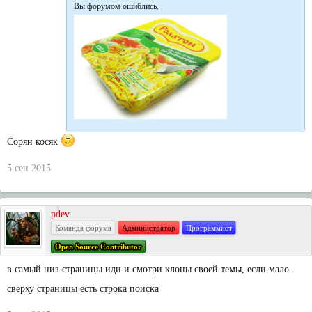
Вы форумом ошиблись.
Сорян косяк
5 сен 2015
pdev
Команда форума
Администратор
Программист
Open Source Contributor
в самый низ страницы иди и смотри клоны своей темы, если мало -
сверху страницы есть строка поиска