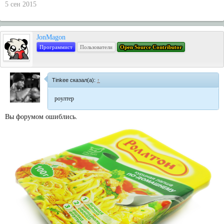
5 сен 2015
JonMagon
Программист
Пользователи
Open Source Contributor
Tinkee сказал(а):
↑
роултер
Вы форумом ошиблись.