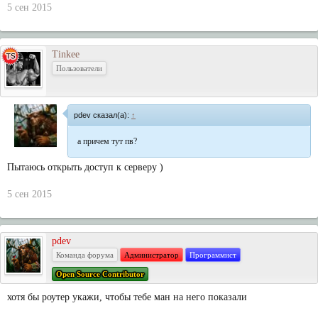
5 сен 2015
Tinkee
Пользователи
pdev сказал(а):
↑
а причем тут пв?
Пытаюсь открыть доступ к серверу )
5 сен 2015
pdev
Команда форума
Администратор
Программист
Open Source Contributor
хотя бы роутер укажи, чтобы тебе ман на него показали