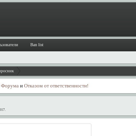
ьзователи
Ban list
просник
 Форума
и
Отказом от ответственности!
2017
.