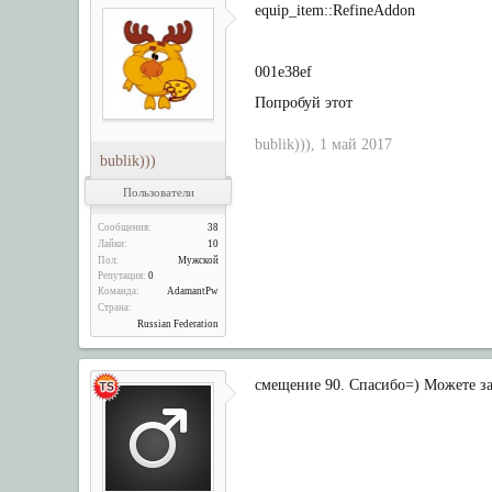
equip_item::RefineAddon
001e38ef
Попробуй этот
bublik)))
,
1 май 2017
bublik)))
Пользователи
Сообщения:
38
Лайки:
10
Пол:
Мужской
Репутация:
0
Команда:
AdamantPw
Страна:
Russian Federation
смещение 90. Спасибо=) Можете за