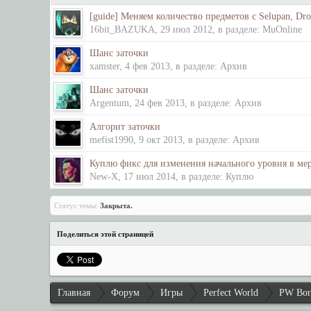
[guide] Меняем количество предметов с Selupan, Dr
16bit_BAZUKA
,
29 июл 2012
, в разделе:
MuOnline
Шанс заточки
xamster
,
4 фев 2013
, в разделе:
Архив
Шанс заточки
Argentum
,
24 фев 2013
, в разделе:
Архив
Алгорит заточки
mefist1990
,
9 окт 2013
, в разделе:
Архив
Куплю фикс для изменения начального уровня в мер
New-X
,
17 июл 2014
, в разделе:
Куплю
Статус темы:
Закрыта.
Поделиться этой страницей
Главная
Форум
Игры
Perfect World
PW Во