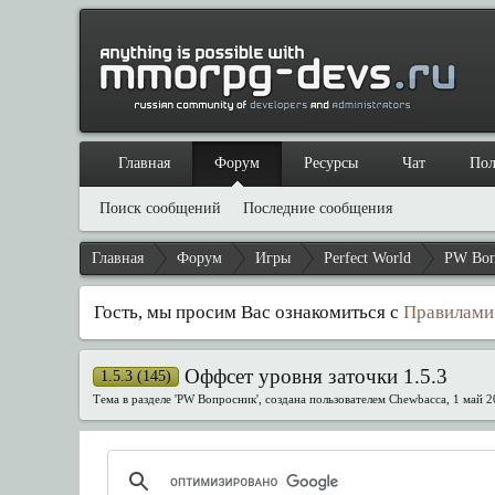
Главная
Форум
Ресурсы
Чат
Пол
Поиск сообщений
Последние сообщения
Главная
Форум
Игры
Perfect World
PW Во
Гость, мы просим Вас ознакомиться с
Правилами
Оффсет уровня заточки 1.5.3
1.5.3 (145)
Тема в разделе '
PW Вопросник
', создана пользователем
Chewbacca
,
1 май 