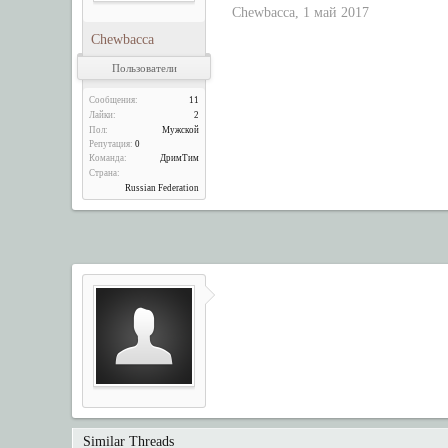
Chewbacca
,
1 май 2017
Chewbacca
Пользователи
Сообщения:
11
Лайки:
2
Пол:
Мужской
Репутация:
0
Команда:
ДримТим
Страна:
Russian Federation
Similar Threads