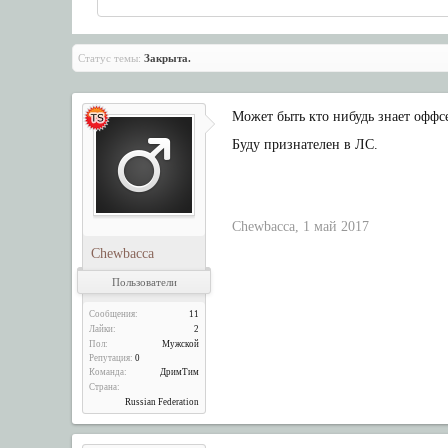
Статус темы:
Закрыта.
Может быть кто нибудь знает оффсе
Буду признателен в ЛС.
Chewbacca
,
1 май 2017
Chewbacca
Пользователи
Сообщения:
11
Лайки:
2
Пол:
Мужской
Репутация:
0
Команда:
ДримТим
Страна:
Russian Federation