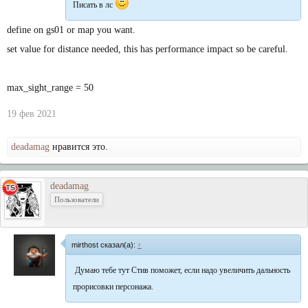
Писать в лс
define on gs01 or map you want.
set value for distance needed, this has performance impact so be careful.
max_sight_range = 50
19 фев 2021
deadamag
нравится это.
deadamag
Пользователи
mirthost сказал(а):
↑
Думаю тебе тут Стив поможет, если надо увеличить дальность
прорисовки персонажа.