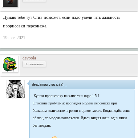
Думаю тебе тут Стив поможет, если надо увеличить дальность
прорисовки персонажа.
19 фев 2021
devbola
Пользователи
deadamag сказал(а):
↑
Куплю прорисовку на клиенте и ядре 1.5.1.
Описание проблемы: пропадает модель персонажа при
большом количестве игроков в одном месте. Когда подбегаешь
вблизь, то модель появляется. Вдали видны лишь одни ники
без модели.