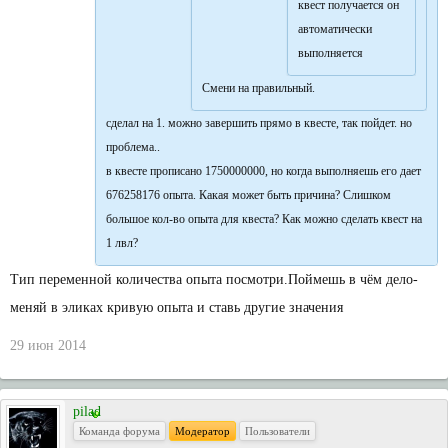
квест получается он
автоматически
выполняется
Смени на правильный.
сделал на 1. можно завершить прямо в квесте, так пойдет. но
проблема..
в квесте прописано 1750000000, но когда выполняешь его дает
676258176 опыта. Какая может быть причина? Слишком
большое кол-во опыта для квеста? Как можно сделать квест на
1 лвл?
Тип переменной количества опыта посмотри.Поймешь в чём дело-
меняй в эликах кривую опыта и ставь другие значения
29 июн 2014
pilad
Команда форума
Модератор
Пользователи