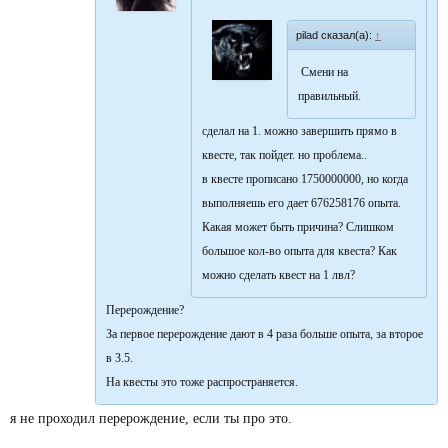
pilad сказал(а):
↑
Смени на
правильный.
сделал на 1. можно завершить прямо в
квесте, так пойдет. но проблема..
в квесте прописано 1750000000, но когда
выполняешь его дает 676258176 опыта.
Какая может быть причина? Слишком
большое кол-во опыта для квеста? Как
можно сделать квест на 1 лвл?
Перерождение?
За первое перерождение дают в 4 раза больше опыта, за второе
в 3.5.
На квесты это тоже распространяется.
я не проходил перерождение, если ты про это.