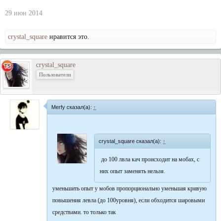
29 июн 2014
crystal_square
нравится это.
crystal_square
Пользователи
Merfy сказал(а):
↑
crystal_square сказал(а):
↑
до 100 лвла кач происходит на мобах, с
них опыт заменять нельзя.
уменьшить опыт у мобов пропорционально уменьшая кривую
повышения левла (до 100уровня), если обходится шаровыми
средствами. то только так