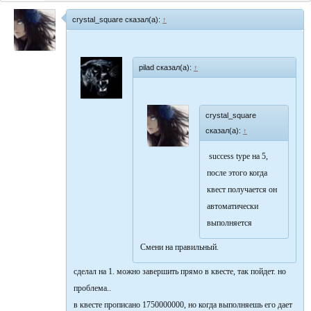
crystal_square сказал(а):
↑
pilad сказал(а):
↑
crystal_square
сказал(а):
↑
success type на 5,
после этого когда
квест получается он
автоматически
выполняется
Смени на правильный.
сделал на 1. можно завершить прямо в квесте, так пойдет. но
проблема..
в квесте прописано 1750000000, но когда выполняешь его дает