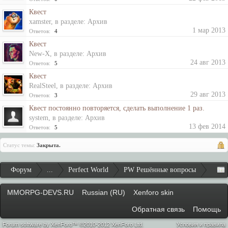
Квест
xamster
, в разделе:
Архив
1 мар 2013
Ответов:
4
Квест
New-X
, в разделе:
Архив
24 авг 2013
Ответов:
5
Квест
RealSteel
, в разделе:
Архив
29 авг 2013
Ответов:
3
Квест постоянно повторяется, сделать выполнение 1 раз.
system
, в разделе:
Архив
13 фев 2014
Ответов:
5
Статус темы:
Закрыта.
Форум
...
Perfect World
PW Решённые вопросы
MMORPG-DEVS.RU
Russian (RU)
Xenforo skin
Обратная связь
Помощь
Forum software by XenForo™ ©2010-2012 XenForo Ltd.
Условия и правила