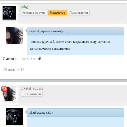
pilad
Команда форума
Модератор
Пользователи
crystal_square сказал(а):
↑
success type на 5, после этого когда квест получается он
автоматически выполняется
Смени на правильный.
29 июн 2014
crystal_square
Пользователи
pilad сказал(а):
↑