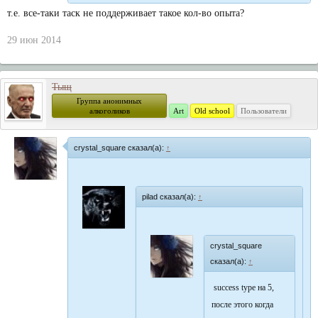
т.е. все-таки таск не поддерживает такое кол-во опыта?
29 июн 2014
Тыщ
Группа анонимных
алкоголиков
Art
Old school
Пользователи
crystal_square сказал(а):
↑
pilad сказал(а):
↑
crystal_square
сказал(а):
↑
success type на 5,
после этого когда