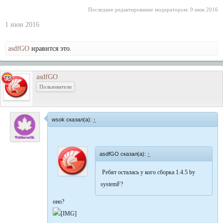
Последнее редактирование модератором:
9 июн 2016
1 июн 2016
asdfGO
нравится это.
asdfGO
Пользователи
wsok сказал(а):
↑
asdfGO сказал(а):
↑
Ребят осталась у кого сборка 1.4.5 by
systemF?
оно?