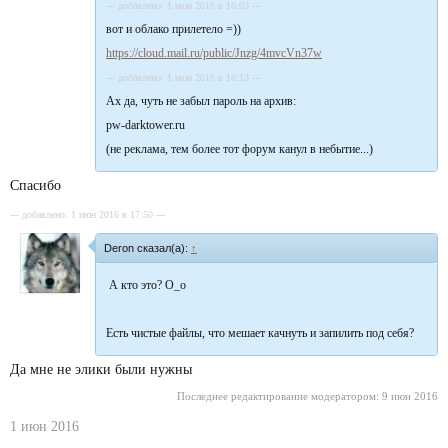
--- добавлено: 1 июн 2016 в 16:03 ---
вот и облако прилетело =))
https://cloud.mail.ru/public/Jnzg/4mvcVn37w
--- добавлено: 1 июн 2016 в 16:13 ---
Ах да, чуть не забыл пароль на архив:
pw-darktower.ru
(не реклама, тем более тот форум канул в небытие...)
Спасибо
--- добавлено: 1 июн 2016 в 17:50 ---
Deron сказал(а):
↑
А кто это? О_о
Есть чистые файлы, что мешает качнуть и запилить под себя?
Да мне не элики были нужны
Последнее редактирование модератором:
9 июн 2016
1 июн 2016