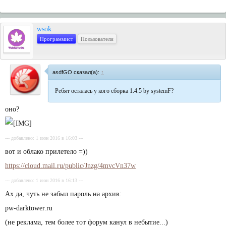
wsok
Программист
Пользователи
asdfGO сказал(а):
↑
Ребят осталась у кого сборка 1.4.5 by systemF?
оно?
--- добавлено: 1 июн 2016 в 16:03 ---
вот и облако прилетело =))
https://cloud.mail.ru/public/Jnzg/4mvcVn37w
--- добавлено: 1 июн 2016 в 16:13 ---
Ах да, чуть не забыл пароль на архив:
pw-darktower.ru
(не реклама, тем более тот форум канул в небытие...)