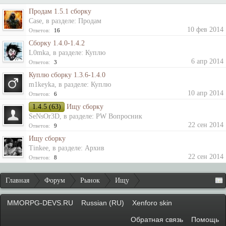
Продам 1.5.1 сборку
Case
, в разделе:
Продам
10 фев 2014
Ответов:
16
Сборку 1.4.0-1.4.2
L0mka
, в разделе:
Куплю
6 апр 2014
Ответов:
3
Куплю сборку 1.3.6-1.4.0
m1keyka
, в разделе:
Куплю
10 апр 2014
Ответов:
6
1.4.5 (63)
Ищу сборку
SeNsOr3D
, в разделе:
PW Вопросник
22 сен 2014
Ответов:
9
Ищу сборку
Tinkee
, в разделе:
Архив
22 сен 2014
Ответов:
8
Главная
Форум
Рынок
Ищу
MMORPG-DEVS.RU
Russian (RU)
Xenforo skin
Обратная связь
Помощь