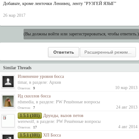
Добавьте, кроме ленточки Ленивец, ленту "РУЗГЕЙ ЯЗЫГ"
26 мар 2017
(Вы должны войти или зарегистрироваться, чтобы ответить.)
Similar Threads
Изменение уровня босса
timar
, в разделе:
Архив
10 мар 2013
Ответов:
9
Ид скиллов босса
rdsmedia
, в разделе:
PW Решённые вопросы
24 авг 2013
Ответов:
7
1.5.1 (101)
Друиды, вызов петов
werewolf
, в разделе:
PW Решённые вопросы
4 авг 2014
Ответов:
17
1.5.1 (101)
ХП Босса