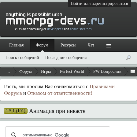
Войти или зарегистрироваться
Главная
Форум
Ресурсы
Чат
Поиск сообщений
Последние сообщения
...
Форум
Игры
Perfect World
PW Вопросник
Гость, мы просим Вас ознакомиться с
Правилами
Форума
и
Отказом от ответственности!
Анимация при инкасте
1.5.1 (101)