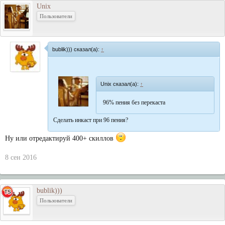
Unix
Пользователи
bublik))) сказал(а):
↑
Unix сказал(а):
↑
96% пения без перекаста
Сделать инкаст при 96 пения?
Ну или отредактируй 400+ скиллов
8 сен 2016
bublik)))
Пользователи