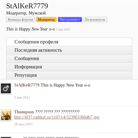
StAlKeR7779
Модератор
, Мужской
Команда форума
Модератор
Программист
Пользователи
This is Happy New Year o-o
2 янв 2012
Сообщения профиля
Последняя активность
Сообщения
Информация
Репутация
StAlKeR7779
This is Happy New Year o-o
2 янв 2012
Thompson
???? ????? ??? ??????????
http://i037.radikal.ru/1107/c4/323903360db7.jpg
28 июл 2011