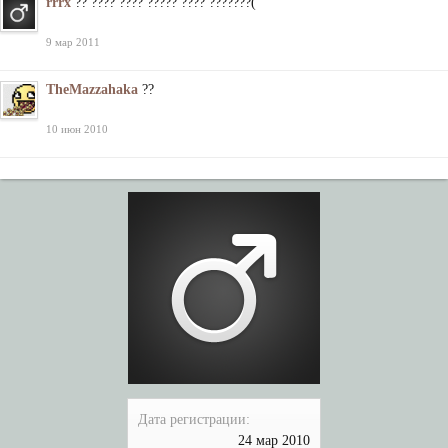
rrrx
?? ???? ???? ????? ???? ???????(
9 мар 2011
TheMazzahaka
??
10 июн 2010
Дата регистрации:
24 мар 2010