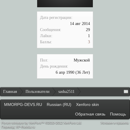
Дата регистрации:
14 авг 2014
Сообщения:
29
Лайки:
1
Баллы:
3
Пол:
Мужской
День рождения:
6 апр 1990
(36 Лет)
Главная
Пользователи
sasha2511
MMORPG-DEVS.RU
Russian (RU)
Xenforo skin
Обратная связь
Помощь
Forum software by XenForo™ ©2010-2012 XenForo Ltd.
Условия и правила
Перевод:
XF-Russia.ru